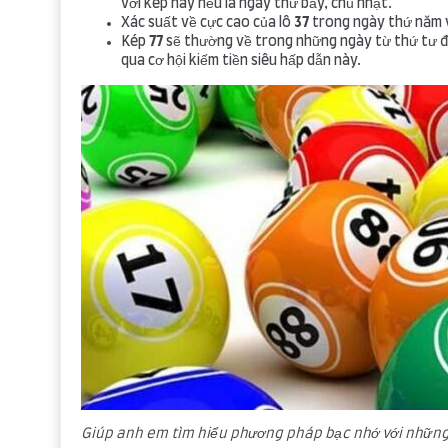
với kép này nếu là ngày thứ bảy, chủ nhật.
Xác suất về cực cao của lô
37
trong ngày thứ năm v
Kép
77
sẽ thường về trong những ngày từ thứ tư 
qua cơ hội kiếm tiền siêu hấp dẫn này.
Giúp anh em tìm hiểu phương pháp bạc nhớ với những