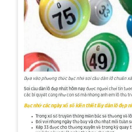
Dựa vào phương thức bạc nhớ soi cầu dàn lô chuẩn xá
Soi cầu dàn lô đẹp nhất hôm nay
được người chơi tin tưởn
các bí quyết cũng như con số mà những anh em lô thủ tr
Bạc nhớ các ngày xổ số kiến thiết lấy dàn lô đẹp
Trong xổ số truyền thống miền bắc sẽ thường về l
Đối với những ngày thứ bảy và chủ nhật mỗi tuần s
Kép 33 được cho thường xuyên về trong kỳ quay th