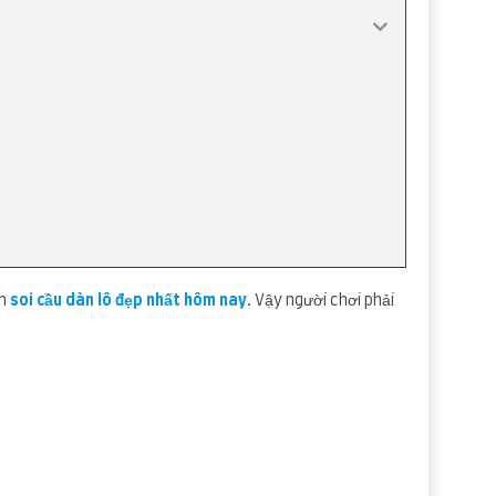
ch
soi cầu dàn lô đẹp nhất hôm nay
. Vậy người chơi phải