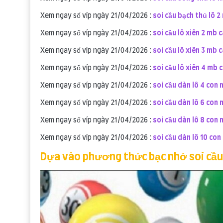
Xem ngay số víp ngày 21/04/2026 :
soi cầu bạch thủ lô 
Xem ngay số víp ngày 21/04/2026 :
soi cầu lô xiên 2 mb 
Xem ngay số víp ngày 21/04/2026 :
soi cầu lô xiên 3 mb 
Xem ngay số víp ngày 21/04/2026 :
soi cầu lô xiên 4 mb 
Xem ngay số víp ngày 21/04/2026 :
soi cầu dàn lô 4 con
Xem ngay số víp ngày 21/04/2026 :
soi cầu dàn lô 6 con
Xem ngay số víp ngày 21/04/2026 :
soi cầu dàn lô 8 con
Xem ngay số víp ngày 21/04/2026 :
soi cầu dàn lô 10 co
Dựa vào phương thức bạc nhớ soi cầu 