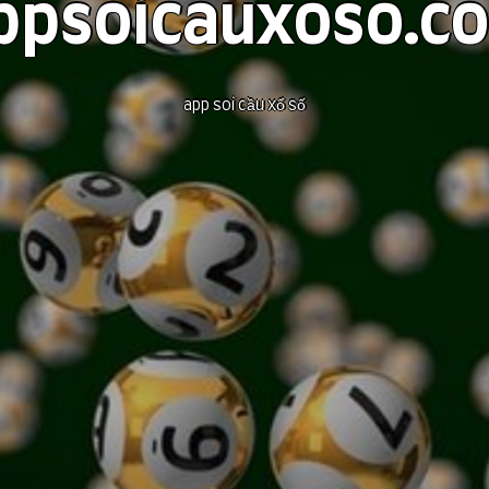
ppsoicauxoso.c
app soi cầu xổ số