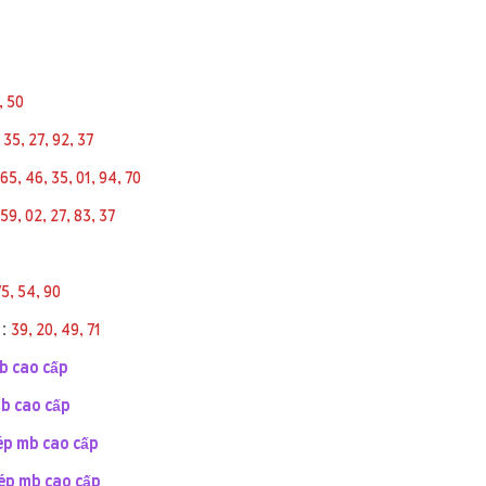
, 50
 35, 27, 92, 37
 65, 46, 35, 01, 94, 70
 59, 02, 27, 83, 37
75, 54, 90
 :
39, 20, 49, 71
mb cao cấp
mb cao cấp
kép mb cao cấp
kép mb cao cấp