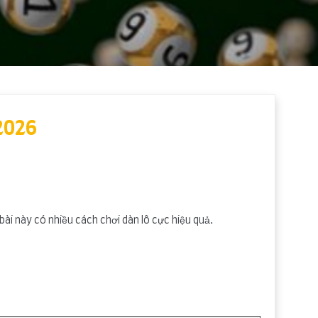
2026
 bài này có nhiều cách chơi dàn lô cực hiệu quả.