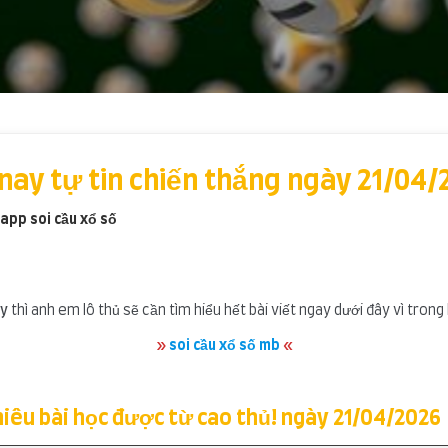
 nay tự tin chiến thắng ngày 21/04/
app soi cầu xổ số
ay
thì anh em lô thủ sẽ cần tìm hiểu hết bài viết ngay dưới đây vì trong
»
soi cầu xổ số mb
«
hiêu bài học được từ cao thủ! ngày 21/04/2026