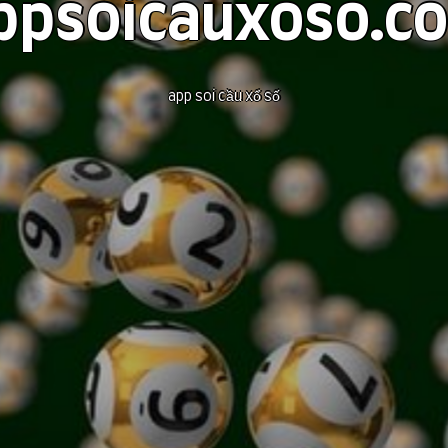
ppsoicauxoso.c
app soi cầu xổ số