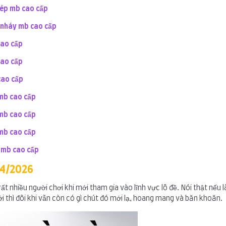
kép mb cao cấp
2 nháy mb cao cấp
cao cấp
cao cấp
cao cấp
 mb cao cấp
 mb cao cấp
 mb cao cấp
n mb cao cấp
04/2026
ất nhiều người chơi khi mới tham gia vào lĩnh vực lô đề. Nói thật nếu 
i thì đôi khi vẫn còn có gì chút đó mới lạ, hoang mang và băn khoăn.