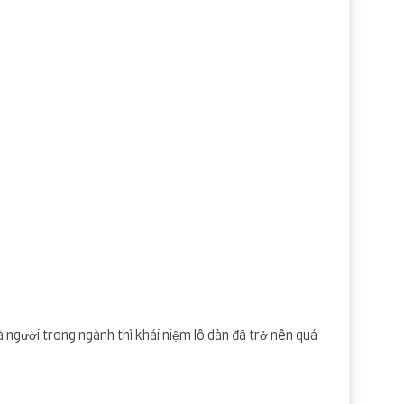
là người trong ngành thì khái niệm lô dàn đã trở nên quá