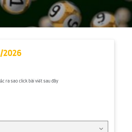
4/2026
c ra sao click bài viết sau đây