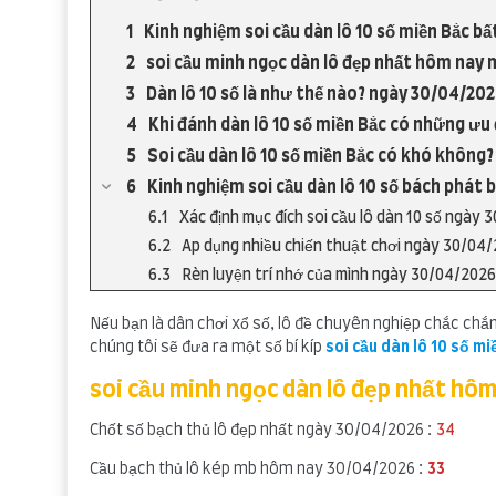
Kinh nghiệm soi cầu dàn lô 10 số miền Bắc b
soi cầu minh ngọc dàn lô đẹp nhất hôm nay 
Dàn lô 10 số là như thế nào? ngày 30/04/20
Khi đánh dàn lô 10 số miền Bắc có những ưu 
Soi cầu dàn lô 10 số miền Bắc có khó không
Kinh nghiệm soi cầu dàn lô 10 số bách phát
Xác định mục đích soi cầu lô dàn 10 số ngày
Áp dụng nhiều chiến thuật chơi ngày 30/04
Rèn luyện trí nhớ của mình ngày 30/04/2026
Nếu bạn là dân chơi xổ số, lô đề chuyên nghiệp chắc chắn
chúng tôi sẽ đưa ra một số bí kíp
soi cầu dàn lô 10 số mi
soi cầu minh ngọc dàn lô đẹp nhất hô
Chốt số bạch thủ lô đẹp nhất ngày 30/04/2026 :
34
Cầu bạch thủ lô kép mb hôm nay 30/04/2026 :
33