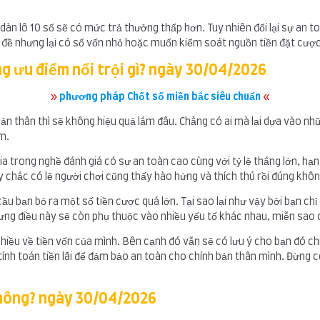
ì dàn lô 10 số sẽ có mức trả thưởng thấp hơn. Tuy nhiên đổi lại sự an
 đề nhưng lại có số vốn nhỏ hoặc muốn kiểm soát nguồn tiền đặt cượ
ng ưu điểm nổi trội gì? ngày 30/04/2026
»
phương pháp Chốt số miền bắc siêu chuẩn
«
n thân thì sẽ không hiệu quả lắm đâu. Chẳng có ai mà lại dựa vào n
ệm.
 trong nghề đánh giá có sự an toàn cao cùng với tỷ lệ thắng lớn, hạn 
y chắc có lẽ người chơi cũng thấy hào hứng và thích thú rồi đúng khô
ầu bạn bỏ ra một số tiền cược quá lớn. Tại sao lại như vậy bởi bạn chỉ
Nhưng điều này sẽ còn phụ thuộc vào nhiều yếu tố khác nhau, miễn sao 
hiều về tiền vốn của mình. Bên cạnh đó vẫn sẽ có lưu ý cho bạn đó chí
ính toán tiền lãi để đảm bảo an toàn cho chính bản thân mình. Đừng có 
 không? ngày 30/04/2026