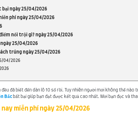
ất bại ngày 25/04/2026
miễn phí ngày 25/04/2026
6
điểm nổi trội gì? ngày 25/04/2026
? ngày 25/04/2026
 bách trúng ngày 25/04/2026
 25/04/2026
/2026
 đều đã biết đến dàn lô 10 số rồi. Tuy nhiên người mới không thể nào
ền Bắc
bất bại giúp bạn đạt được kết quả cao nhất. Mời bạn đọc và t
m nay miễn phí ngày 25/04/2026