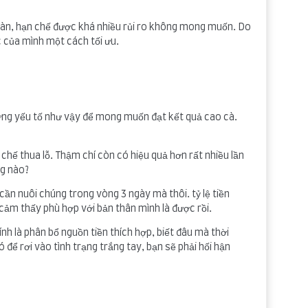
 toàn, hạn chế được khá nhiều rủi ro không mong muốn. Do
c của mình một cách tối ưu.
hững yếu tố như vậy để mong muốn đạt kết quả cao cà.
chế thua lỗ. Thậm chí còn có hiệu quả hơn rất nhiều lần
ng nào?
 cần nuôi chúng trong vòng 3 ngày mà thôi. tỷ lệ tiền
cảm thấy phù hợp với bản thân mình là được rồi.
nh là phân bổ nguồn tiền thích hợp, biết đâu mà thời
để rơi vào tình trạng trắng tay, bạn sẽ phải hối hận