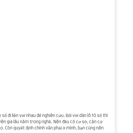
 đi liền với nhau để nghiên cứu. Đối với dàn lô 10 số thì
yên gia lâu năm trong nghề. Nên đều có cơ sở, căn cứ
ảo. Còn quyết định chính vẫn phải ở mình, bạn cũng nên