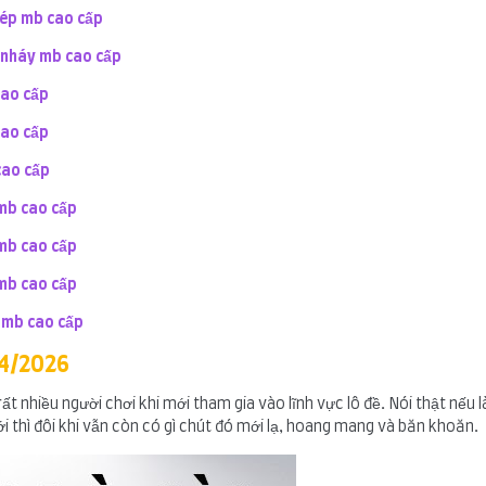
kép mb cao cấp
2 nháy mb cao cấp
cao cấp
cao cấp
cao cấp
 mb cao cấp
 mb cao cấp
 mb cao cấp
n mb cao cấp
04/2026
ất nhiều người chơi khi mới tham gia vào lĩnh vực lô đề. Nói thật nếu 
i thì đôi khi vẫn còn có gì chút đó mới lạ, hoang mang và băn khoăn.