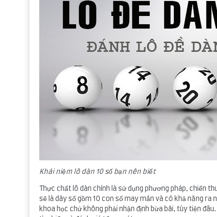
Khái niệm lô dàn 10 số bạn nên biết
Thực chất lô dàn chính là sử dụng phương pháp, chiến thuậ
sẽ là dãy số gồm 10 con số may mắn và có khả năng ra n
khoa học chứ không phải nhận định bừa bãi, tùy tiện đâu