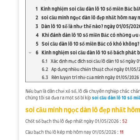
Kinh nghiệm soi cầu dàn lô 10 số miền Bắc bấ
soi cầu minh ngọc dàn lô đẹp nhất hôm nay 
Dàn lô 10 số là như thế nào? ngày 01/05/202
Khi đánh dàn lô 10 số miền Bắc có những ưu 
Soi cầu dàn lô 10 số miền Bắc có khó không
Kinh nghiệm soi cầu dàn lô 10 số bách phát
Xác định mục đích soi cầu lô dàn 10 số ngày 
Áp dụng nhiều chiến thuật chơi ngày 01/05/
Rèn luyện trí nhớ của mình ngày 01/05/2026
Nếu bạn là dân chơi xổ số, lô đề chuyên nghiệp chắc chắn
chúng tôi sẽ đưa ra một số bí kíp
soi cầu dàn lô 10 số mi
soi cầu minh ngọc dàn lô đẹp nhất hô
Chốt số bạch thủ lô đẹp nhất ngày 01/05/2026 :
52
Cầu bạch thủ lô kép mb hôm nay 01/05/2026 :
11