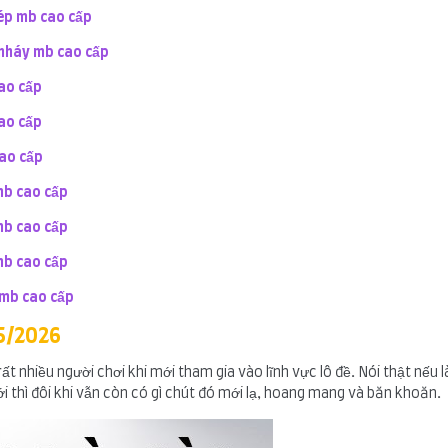
kép mb cao cấp
2 nháy mb cao cấp
cao cấp
cao cấp
cao cấp
 mb cao cấp
 mb cao cấp
 mb cao cấp
 mb cao cấp
05/2026
ất nhiều người chơi khi mới tham gia vào lĩnh vực lô đề. Nói thật nếu 
i thì đôi khi vẫn còn có gì chút đó mới lạ, hoang mang và băn khoăn.