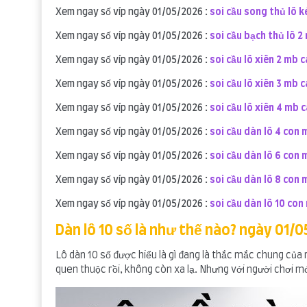
Xem ngay số víp ngày 01/05/2026 :
soi cầu song thủ lô 
Xem ngay số víp ngày 01/05/2026 :
soi cầu bạch thủ lô 
Xem ngay số víp ngày 01/05/2026 :
soi cầu lô xiên 2 mb 
Xem ngay số víp ngày 01/05/2026 :
soi cầu lô xiên 3 mb 
Xem ngay số víp ngày 01/05/2026 :
soi cầu lô xiên 4 mb 
Xem ngay số víp ngày 01/05/2026 :
soi cầu dàn lô 4 con
Xem ngay số víp ngày 01/05/2026 :
soi cầu dàn lô 6 con
Xem ngay số víp ngày 01/05/2026 :
soi cầu dàn lô 8 con
Xem ngay số víp ngày 01/05/2026 :
soi cầu dàn lô 10 con
Dàn lô 10 số là như thế nào? ngày 01/
Lô dàn 10 số được hiểu là gì đang là thắc mắc chung của r
quen thuộc rồi, không còn xa lạ. Nhưng với người chơi mớ