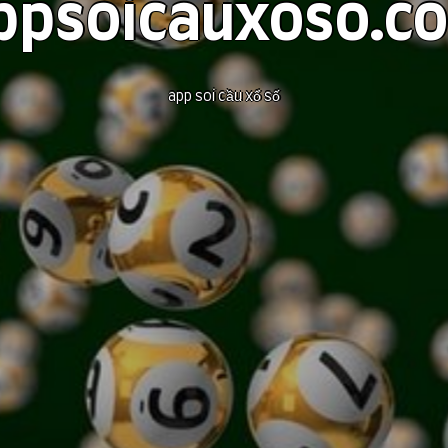
ppsoicauxoso.c
app soi cầu xổ số