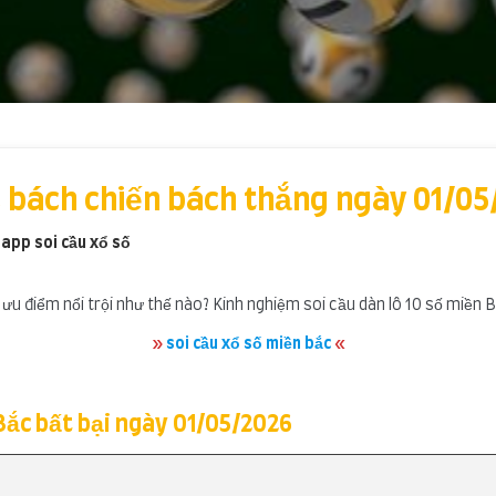
ắc bách chiến bách thắng ngày 01/0
app soi cầu xổ số
ưu điểm nổi trội như thế nào? Kinh nghiệm soi cầu dàn lô 10 số miền Bắ
»
soi cầu xổ số miền bắc
«
 Bắc bất bại ngày 01/05/2026