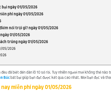
t bại ngày 01/05/2026
miễn phí ngày 01/05/2026
6
điểm nổi trội gì? ngày 01/05/2026
? ngày 01/05/2026
 bách trúng ngày 01/05/2026
01/05/2026
2026
 đều đã biết đến dàn lô 10 số rồi. Tuy nhiên người mới không thể nào
ền Bắc
bất bại giúp bạn đạt được kết quả cao nhất. Mời bạn đọc và t
m nay miễn phí ngày 01/05/2026