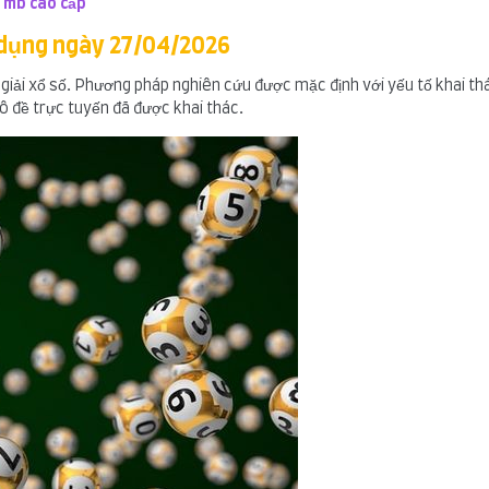
n mb cao cấp
g dụng ngày 27/04/2026
 giải xổ số. Phương pháp nghiên cứu được mặc định với yếu tố khai th
 lô đề trực tuyến đã được khai thác.