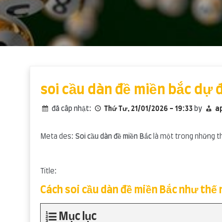
Skip
to
content
soi cầu dàn đề miền bắc dự 
đã câp nhật:
Thứ Tư, 21/01/2026 - 19:33
by
ap
Meta des:
Soi cầu dàn đề miền Bắc
là một trong những th
Title:
Cách soi cầu dàn đề miền Bắc như thế
Mục lục