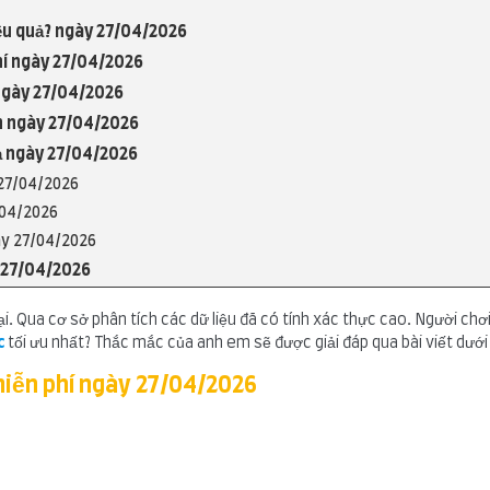
iệu quả? ngày 27/04/2026
hí ngày 27/04/2026
 ngày 27/04/2026
ến ngày 27/04/2026
ả ngày 27/04/2026
 27/04/2026
7/04/2026
gày 27/04/2026
y 27/04/2026
n tại. Qua cơ sở phân tích các dữ liệu đã có tính xác thực cao. Người 
c
tối ưu nhất? Thắc mắc của anh em sẽ được giải đáp qua bài viết dưới
miễn phí ngày 27/04/2026