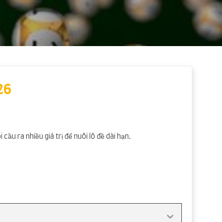
26
u ra nhiều giá trị để nuôi lô đề dài hạn.