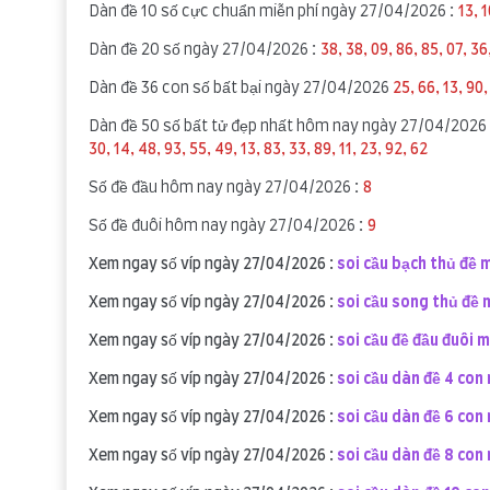
Dàn đề 10 số cực chuẩn miễn phí ngày 27/04/2026 :
13, 
Dàn đề 20 số ngày 27/04/2026 :
38, 38, 09, 86, 85, 07, 36
Dàn đề 36 con số bất bại ngày 27/04/2026
25, 66, 13, 90,
Dàn đề 50 số bất tử đẹp nhất hôm nay ngày 27/04/2026
30, 14, 48, 93, 55, 49, 13, 83, 33, 89, 11, 23, 92, 62
Số đề đầu hôm nay ngày 27/04/2026 :
8
Số đề đuôi hôm nay ngày 27/04/2026 :
9
Xem ngay số víp ngày 27/04/2026 :
soi cầu bạch thủ đề 
Xem ngay số víp ngày 27/04/2026 :
soi cầu song thủ đề 
Xem ngay số víp ngày 27/04/2026 :
soi cầu đề đầu đuôi 
Xem ngay số víp ngày 27/04/2026 :
soi cầu dàn đề 4 con
Xem ngay số víp ngày 27/04/2026 :
soi cầu dàn đề 6 con
Xem ngay số víp ngày 27/04/2026 :
soi cầu dàn đề 8 con