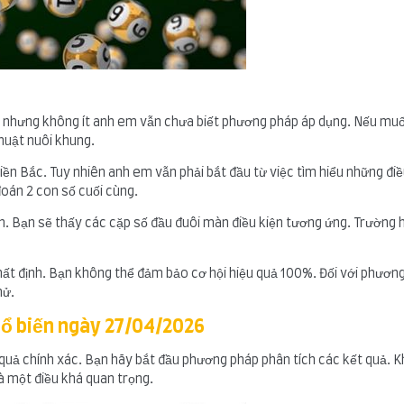
hế nhưng không ít anh em vẫn chưa biết phương pháp áp dụng. Nếu muốn
thuật nuôi khung.
ền Bắc. Tuy nhiên anh em vẫn phải bắt đầu từ việc tìm hiểu những điều
đoán 2 con số cuối cùng.
hơn. Bạn sẽ thấy các cặp số đầu đuôi màn điều kiện tương ứng. Trường 
ất định. Bạn không thể đảm bảo cơ hội hiệu quả 100%. Đối với phươn
hử.
hổ biến ngày 27/04/2026
quả chính xác. Bạn hãy bắt đầu phương pháp phân tích các kết quả. K
à một điều khá quan trọng.