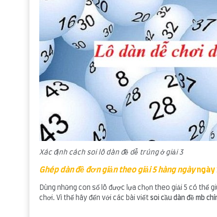
Xác định cách soi lô dàn đề dễ trúng ở giải 3
Ghép dàn đề đơn giản theo giải 5 hàng ngày
ngày 
Dùng những con số lô được lựa chọn theo giải 5 có thể g
chơi. Vì thế hãy đến với các bài viết
soi cầu dàn đề mb chí