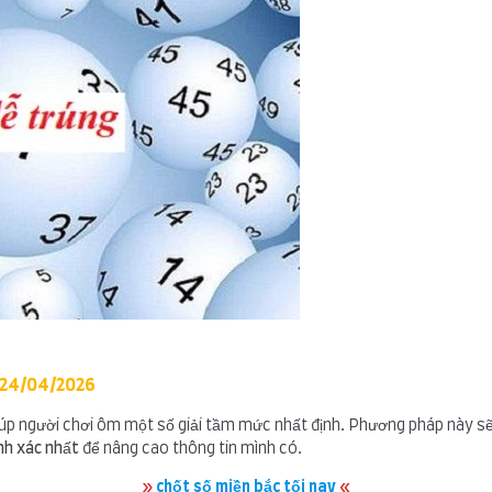
24/04/2026
iúp người chơi ôm một số giải tầm mức nhất định. Phương pháp này sẽ 
nh xác nhất
để nâng cao thông tin mình có.
»
chốt số miền bắc tối nay
«