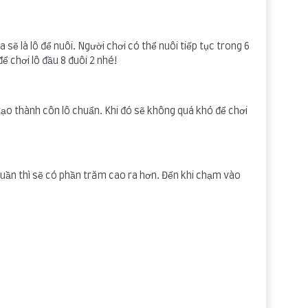
 sẽ là lô để nuôi. Người chơi có thể nuôi tiếp tục trong 6
để chơi lô đầu 8 đuôi 2 nhé!
tạo thành côn lô chuẩn. Khi đó sẽ không quá khó để chơi
ả tuần thì sẽ có phần trăm cao ra hơn. Đến khi chạm vào