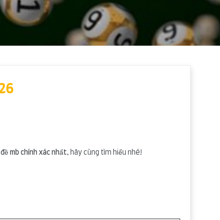
026
 đề mb chính xác nhất
, hãy cùng tìm hiểu nhé!