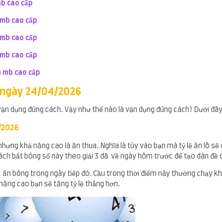
mb cao cấp
 mb cao cấp
 mb cao cấp
 mb cao cấp
n mb cao cấp
ả ngày 24/04/2026
ận dụng đúng cách. Vậy như thế nào là vận dụng đúng cách? Dưới đây 
/2026
ề nhưng khả năng cao là ăn thua. Nghĩa là tùy vào bạn mà tỷ lệ ăn lô 
ách bắt bóng số này theo giải 3 đã về ngày hôm trước để tạo dàn đề
 ăn bóng trong ngày tiếp đó. Cầu trong thời điểm này thường chạy khá
 năng cao bạn sẽ tăng tỷ lệ thắng hơn.