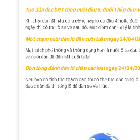
Tạo dàn đặc biệt theo nuôi đầu 6, đuôi 1 hấp dẫn
n
Khi chơi dàn đề nếu có trường hợp lô có đầu 4 hoặc đuôi 5 
ngày thì có thể lô sẽ về sau đó. Một điểm cần lưu ý là tín
Một chạm nuôi dàn lô đến cuối tuần
ngày 24/04/2
Một cách phổ thông và thông dụng hơn là nuôi lô từ đầu 
và nuôi dàn đề đến hết cuối tuần.
Dồn tổng đánh dàn lô chấp các loại
ngày 24/04/2
Nếu bạn có tính thử thách cao thì có thể thử dồn tổng lô 
được dàn đề thì tổng lô đã dồn sẽ về 1 lúc.