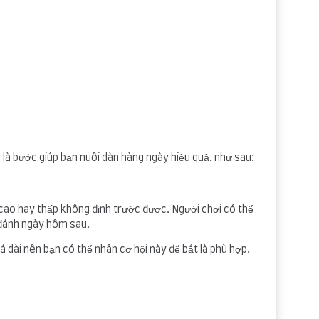
là bước giúp bạn nuôi dàn hàng ngày hiệu quả, như sau:
sẽ cao hay thấp không định trước được. Người chơi có thể
 đánh ngày hôm sau.
 dài nên bạn có thể nhân cơ hội này để bắt là phù hợp.