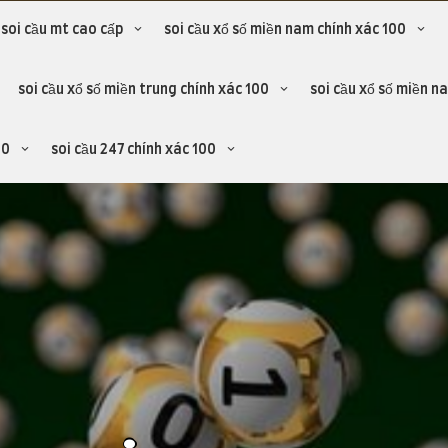
soi cầu mt cao cấp
soi cầu xổ số miền nam chính xác 100
soi cầu xổ số miền trung chính xác 100
soi cầu xổ số miền n
00
soi cầu 247 chính xác 100