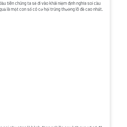
? Đầu tiên chúng ta sẽ đi vào khái niệm định nghĩa soi cầu
quả là một con số có cơ hội trúng thưởng lô đề cao nhất.