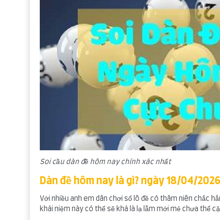
Soi cầu dàn đề hôm nay chính xác nhất
Dàn đề hôm nay là gì? ngày 18/04/202
Với nhiều anh em dân chơi số lô đề có thâm niên chắc hẳ
khái niệm này có thể sẽ khá là lạ lẫm mới mẻ chưa thể c