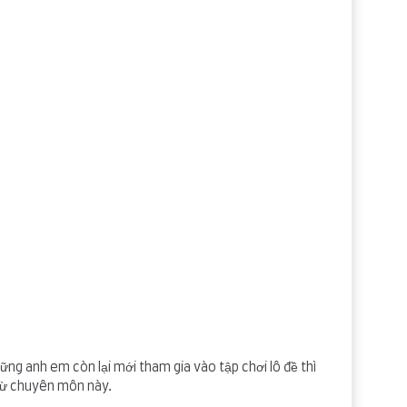
ng anh em còn lại mới tham gia vào tập chơi lô đề thì
 từ chuyên môn này.