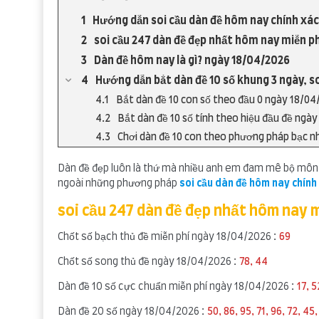
Hướng dẫn soi cầu dàn đề hôm nay chính xá
soi cầu 247 dàn đề đẹp nhất hôm nay miễn p
Dàn đề hôm nay là gì? ngày 18/04/2026
Hướng dẫn bắt dàn đề 10 số khung 3 ngày, s
Bắt dàn đề 10 con số theo đầu 0 ngày 18/0
Bắt dàn đề 10 số tính theo hiệu đầu đề ngà
Chơi dàn đề 10 con theo phương pháp bạc 
Dàn đề đẹp luôn là thứ mà nhiều anh em đam mê bộ môn l
ngoài những phương pháp
soi cầu dàn đề hôm nay chính
soi cầu 247 dàn đề đẹp nhất hôm nay 
Chốt số bạch thủ đề miễn phí ngày 18/04/2026 :
69
Chốt số song thủ đề ngày 18/04/2026 :
78, 44
Dàn đề 10 số cực chuẩn miễn phí ngày 18/04/2026 :
17, 5
Dàn đề 20 số ngày 18/04/2026 :
50, 86, 95, 71, 96, 72, 45,