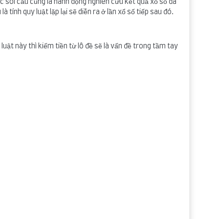
ác soi cầu cũng là hành động nghiên cứu kết quả xổ số đã
tính quy luật lặp lại sẽ diễn ra ở lần xổ số tiếp sau đó.
uật này thì kiếm tiền từ lô đề sẽ là vấn đề trong tầm tay