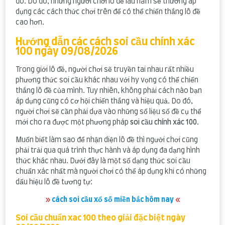
đó. Do đó, những người chơi lô đề lâu năm sẽ thường áp
dụng các cách thức chơi trên để có thể chiến thắng lô đề
cao hơn.
Hướng dẫn các cách soi cầu chính xác
100 ngày 09/08/2026
Trong giới lô đề, người chơi sẽ truyền tai nhau rất nhiều
phương thức soi cầu khác nhau với hy vọng có thể chiến
thắng lô đề của mình. Tuy nhiên, không phải cách nào bạn
áp dụng cũng có cơ hội chiến thắng và hiệu quả. Do đó,
người chơi sẽ cần phải dựa vào những số liệu số đề cụ thể
mới cho ra được một phương pháp
soi cầu chính xác 100
.
Muốn biết làm sao để nhận diện lô đề thì người chơi cũng
phải trải qua quá trình thực hành và áp dụng đa dạng hình
thức khác nhau. Dưới đây là một số dạng thức soi cầu
chuẩn xác nhất mà người chơi có thể áp dụng khi có những
dấu hiệu lô đề tương tự:
»
cách soi cầu xổ số miền bắc hôm nay
«
Soi cầu chuẩn xac 100 theo giải đặc biệt ngày