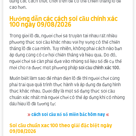
dụng các cách thức chơi trên để có thể chiến thắng lô đề
cao hơn.
Hướng dẫn các cách soi cầu chính xác
100 ngày 09/08/2026
Trong giới lô đề, người chơi sẽ truyền tai nhau rất nhiều
phương thức soi cầu khác nhau với hy vọng có thể chiến
thắng lô đề của mình. Tuy nhiên, không phải cách nào bạn
áp dụng cũng có cơ hội chiến thắng và hiệu quả. Do đó,
người chơi sẽ cần phải dựa vào những số liệu số đề cụ thể
mới cho ra được một phương pháp
soi cầu chính xác 100
.
Muốn biết làm sao để nhận diện lô đề thì người chơi cũng
phải trải qua quá trình thực hành và áp dụng đa dạng hình
thức khác nhau. Dưới đây là một số dạng thức soi cầu
chuẩn xác nhất mà người chơi có thể áp dụng khi có những
dấu hiệu lô đề tương tự:
»
cách soi cầu xổ số miền bắc hôm nay
«
Soi cầu chuẩn xac 100 theo giải đặc biệt ngày
09/08/2026