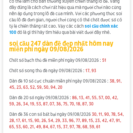
có thể làm cho ban thường xuyên chiến thắng lô đề. Vâng
đây đúng là cách chơi rất hiệu quả mà người chơi nào cũng
nên áp dụng trong lô đề của mình. Với các phương thức soi
cầu lô đề đơn giản, người chơi cũng có thể chốt được số có
tỷ lệ chiến thắng rất cao. Vậy các cách
soi cầu chính xác
100
đó là gì thì hãy tìm hiểu qua bài viết dưới đây nhé.
soi cầu 247 dàn đề đẹp nhất hôm nay
miễn phí ngày 09/08/2026
Chốt số bạch thủ đề miễn phí ngày 09/08/2026 :
51
Chốt số song thủ đề ngày 09/08/2026 :
17, 93
Dàn đề 10 số cực chuẩn miễn phí ngày 09/08/2026 :
38, 91,
45, 23, 63, 52, 59, 50, 94, 20
Dàn đề 20 số ngày 09/08/2026 :
86, 13, 41, 55, 57, 00, 42,
59, 26, 34, 19, 53, 87, 07, 36, 75, 70, 18, 87, 30
Dàn đề 36 con số bất bại ngày 09/08/2026
30, 11, 90, 78, 54,
28, 17, 61, 15, 90, 26, 54, 29, 33, 96, 77, 89, 15, 23, 42, 47, 91,
65, 53, 60, 21, 49, 84, 67, 15, 37, 97, 78, 68, 59, 61