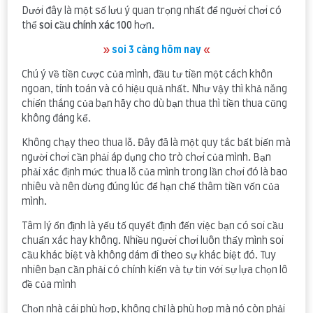
Dưới đây là một số lưu ý quan trọng nhất để người chơi có
thể
soi cầu chính xác 100
hơn.
»
soi 3 càng hôm nay
«
Chú ý về tiền cược của mình, đầu tư tiền một cách khôn
ngoan, tính toán và có hiệu quả nhất. Như vậy thì khả năng
chiến thắng của bạn hãy cho dù bạn thua thì tiền thua cũng
không đáng kể.
Không chạy theo thua lỗ. Đây đã là một quy tắc bất biến mà
người chơi cần phải áp dụng cho trò chơi của mình. Bạn
phải xác định mức thua lỗ của mình trong lần chơi đó là bao
nhiêu và nên dừng đúng lúc để hạn chế thâm tiền vốn của
mình.
Tâm lý ổn định là yếu tố quyết định đến việc bạn có soi cầu
chuẩn xác hay không. Nhiều người chơi luôn thấy mình soi
cầu khác biệt và không dám đi theo sự khác biệt đó. Tuy
nhiên bạn cần phải có chính kiến và tự tin với sự lựa chọn lô
đề của mình
Chọn nhà cái phù hợp, không chỉ là phù hợp mà nó còn phải