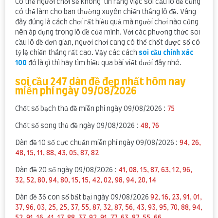
Có thể người chơi sẽ không tin rằng việc soi cầu lô đề cũng
có thể làm cho ban thường xuyên chiến thắng lô đề. Vâng
đây đúng là cách chơi rất hiệu quả mà người chơi nào cũng
nên áp dụng trong lô đề của mình. Với các phương thức soi
cầu lô đề đơn giản, người chơi cũng có thể chốt được số có
tỷ lệ chiến thắng rất cao. Vậy các cách
soi cầu chính xác
100
đó là gì thì hãy tìm hiểu qua bài viết dưới đây nhé.
soi cầu 247 dàn đề đẹp nhất hôm nay
miễn phí ngày 09/08/2026
Chốt số bạch thủ đề miễn phí ngày 09/08/2026 :
75
Chốt số song thủ đề ngày 09/08/2026 :
48, 76
Dàn đề 10 số cực chuẩn miễn phí ngày 09/08/2026 :
94, 26,
48, 15, 11, 88, 43, 05, 87, 82
Dàn đề 20 số ngày 09/08/2026 :
41, 08, 15, 87, 63, 12, 96,
32, 52, 80, 94, 80, 15, 15, 42, 02, 98, 94, 20, 14
Dàn đề 36 con số bất bại ngày 09/08/2026
92, 16, 23, 91, 01,
37, 96, 03, 25, 25, 37, 55, 87, 32, 87, 56, 43, 93, 95, 70, 88, 94,