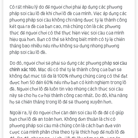
Có rất nhiều lý do để người chơi phải áp dụng các phương
pháp soi cầu lô đề khi chơi lô đề của mình. Việc áp dụng các
phương pháp soi cầu không chỉ năng được tỷ lệ thành công
kết quả ra đề của bạn cao, mà chúng còn là các phương
thức để người chơi có thể thực hiện việc soi cầu của mình
hiệu quả hơn. Bạn có thể sẽ không biết mình có tỷ lệ chiến
thắng bao nhiêu nếu như không sử dụng những phương
pháp soi cầu lô đề.
Do đó, người chơi sẽ phải sử dụng các phương pháp
soi cầu
chính xác 100
. Mặc dù có thể tỷ lệ thành công của bạn sẽ
không đạt mức tối đa là 100% nhưng chúng cũng có thể đạt
được hơn 50 đến 60% nếu như bạn có kinh nghiệm trong lô
đề. Người chơi lô đề luôn tin vào những cách thức soi cầu
này sẽ cho họ cơ hội thành công cao nhất. Do đó, khả năng
họ sẽ chiến thắng trong lô để sẽ thường xuyên hơn.
Ngoài ra, lý do người chơi cần đến soi cầu lô đề để có giúp
bạn chơi lô đề an toàn hơn. Không đơn thuần là chỉ có
phương pháp soi cầu mà chúng còn là cách bạn đưa vốn
cược của mình phân chia theo tỷ lệ thích hợp để nuôi lô đề