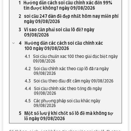
Hướng dẫn cách soi cầu chính xác đến 99%
tin được không? ngày 09/08/2026
soi cầu 247 dàn đề đẹp nhất hôm nay miễn phí
ngày 09/08/2026
Vì sao cần phải soi cầu lô đề? ngày
09/08/2026
Hướng dẫn các cách soi cầu chính xác
100 ngày 09/08/2026
Soi cầu chuẩn xac 100 theo giải đặc biệt ngày
09/08/2026
Soi cầu chính xác theo cặp lô đã ra ngày
09/08/2026
Soi cầu theo đầu đít câm ngày 09/08/2026
Soi cầu chính xác theo tổng đề ngày
09/08/2026
Các phương pháp soi cầu khác ngày
09/08/2026
Một số lưu ý khi chốt số lô đề mà không sợ
lỗ ngày 09/08/2026