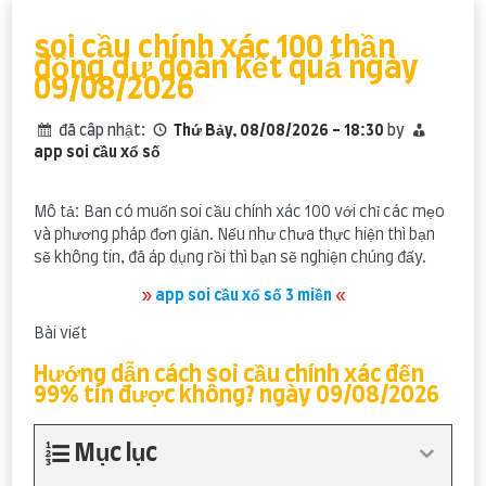
content
soi cầu chính xác 100 thần
đồng dự đoán kết quả ngày
09/08/2026
đã câp nhật:
Thứ Bảy, 08/08/2026 - 18:30
by
app soi cầu xổ số
Mô tả: Ban có muốn soi cầu chính xác 100 với chỉ các mẹo
và phương pháp đơn giản. Nếu như chưa thực hiện thì bạn
sẽ không tin, đã áp dụng rồi thì bạn sẽ nghiện chúng đấy.
»
app soi cầu xổ số 3 miền
«
Bài viết
Hướng dẫn cách soi cầu chính xác đến
99% tin được không? ngày 09/08/2026
Mục lục