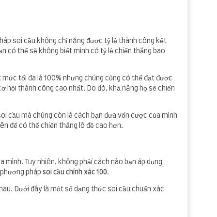
pháp soi cầu không chỉ năng được tỷ lệ thành công kết
n có thể sẽ không biết mình có tỷ lệ chiến thắng bao
ạt mức tối đa là 100% nhưng chúng cũng có thể đạt được
cơ hội thành công cao nhất. Do đó, khả năng họ sẽ chiến
p soi cầu mà chúng còn là cách bạn đưa vốn cược của mình
rên để có thể chiến thắng lô đề cao hơn.
của mình. Tuy nhiên, không phải cách nào bạn áp dụng
ột phương pháp
soi cầu chính xác 100
.
nhau. Dưới đây là một số dạng thức soi cầu chuẩn xác