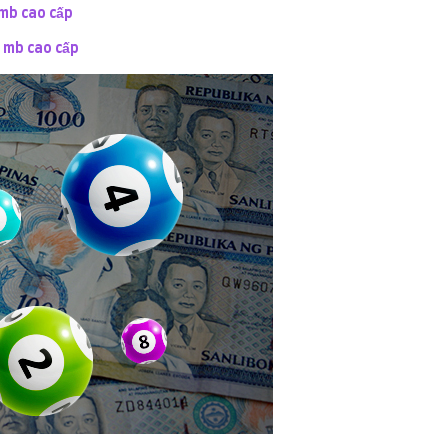
 mb cao cấp
n mb cao cấp