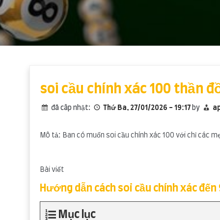
Skip
to
content
soi cầu chính xác 100 thần 
đã câp nhật:
Thứ Ba, 27/01/2026 - 19:17
by
ap
Mô tả: Ban có muốn soi cầu chính xác 100 với chỉ các mẹ
Bài viết
Hướng dẫn cách soi cầu chính xác đế
Mục lục