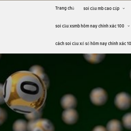
Trang chủ
soi cầu mb cao cấp
soi cầu xsmb hôm nay chính xác 100
cách soi cầu xổ số hôm nay chính xác 1