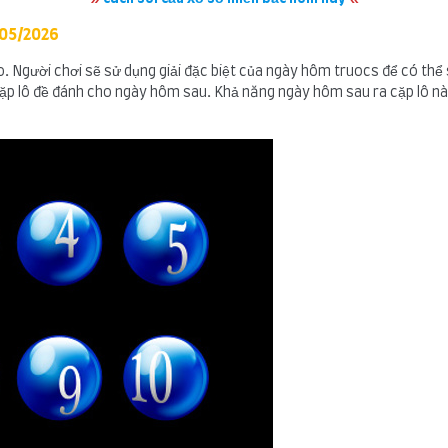
/05/2026
ao. Người chơi sẽ sử dụng giải đặc biệt của ngày hôm truocs để có thể
m cặp lô đề đánh cho ngày hôm sau. Khả năng ngày hôm sau ra cặp lô nà