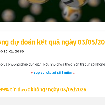
đồng dự đoán kết quả ngày 03/05/2
p soi cầu xổ số
o và phương pháp đơn giản. Nếu như chưa thực hiện thì bạn sẽ không t
»
app soi cầu xổ số 3 miền
«
n 99% tin được không? ngày 03/05/2026