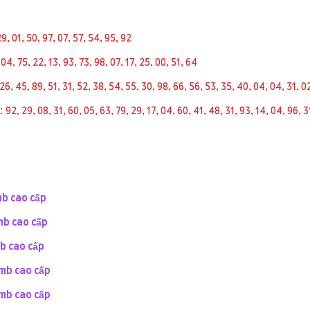
9, 01, 50, 97, 07, 57, 54, 95, 92
 04, 75, 22, 13, 93, 73, 98, 07, 17, 25, 00, 51, 64
 26, 45, 89, 51, 31, 52, 38, 54, 55, 30, 98, 66, 56, 53, 35, 40, 04, 04, 31, 02
 :
92, 29, 08, 31, 60, 05, 63, 79, 29, 17, 04, 60, 41, 48, 31, 93, 14, 04, 96, 3
mb cao cấp
mb cao cấp
mb cao cấp
 mb cao cấp
 mb cao cấp