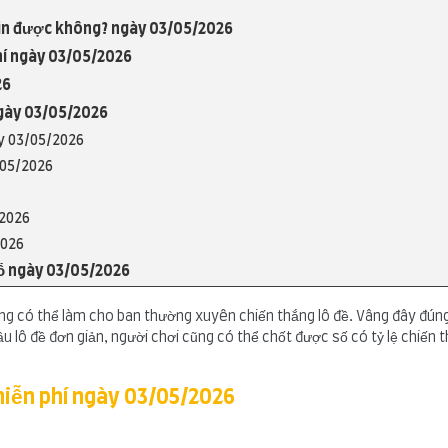
tin được không? ngày 03/05/2026
hí ngày 03/05/2026
26
ngày 03/05/2026
ày 03/05/2026
3/05/2026
/2026
2026
lỗ ngày 03/05/2026
cũng có thể làm cho ban thường xuyên chiến thắng lô đề. Vâng đây đún
u lô đề đơn giản, người chơi cũng có thể chốt được số có tỷ lệ chiến
miễn phí ngày 03/05/2026