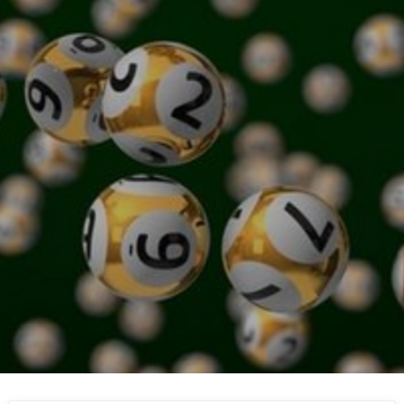
Skip
to