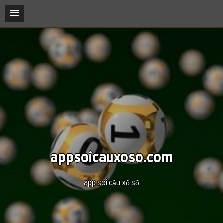
appsoicauxoso.com
app soi cầu xổ số