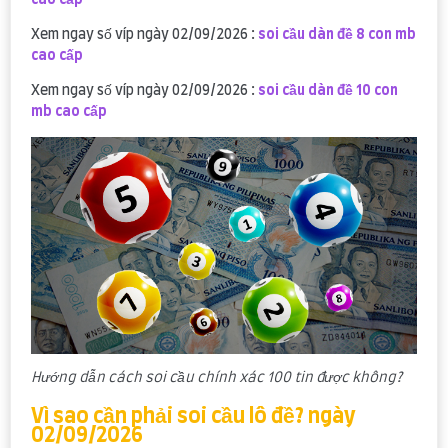
cao cấp
Xem ngay số víp ngày 02/09/2026 :
soi cầu dàn đề 8 con mb
cao cấp
Xem ngay số víp ngày 02/09/2026 :
soi cầu dàn đề 10 con
mb cao cấp
Hướng dẫn cách soi cầu chính xác 100 tin được không?
Vì sao cần phải soi cầu lô đề? ngày
02/09/2026