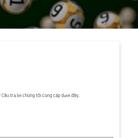
 Câu trả lời chúng tôi cung cấp dưới đây.