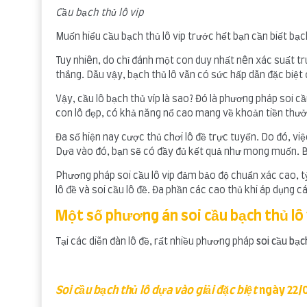
Cầu bạch thủ lô vip
Muốn hiểu cầu bạch thủ lô vip trước hết bạn cần biết bạch
Tuy nhiên, do chỉ đánh một con duy nhất nên xác suất tr
thắng. Dẫu vậy, bạch thủ lô vẫn có sức hấp dẫn đặc biệt đ
Vậy, cầu lô bạch thủ víp là sao? Đó là phương pháp soi c
con lô đẹp, có khả năng nổ cao mang về khoản tiền thưở
Đa số hiện nay cược thủ chơi lô đề trực tuyến. Do đó, vi
Dựa vào đó, bạn sẽ có đầy đủ kết quả như mong muốn. Bả
Phương pháp soi cầu lô vip đảm bảo độ chuẩn xác cao, tỷ
lô đề và soi cầu lô đề. Đa phần các cao thủ khi áp dụng 
Một số phương án soi cầu bạch thủ lô
Tại các diễn đàn lô đề, rất nhiều phương pháp
soi cầu bạc
Soi cầu bạch thủ lô dựa vào giải đặc biệt
ngày 22/