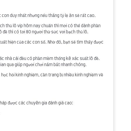
ột con duy nhất nhưng nếu thắng tỷ lệ ăn sẽ rất cao.
ạch thủ lô vip hôm nay chuẩn thì mới có thể dành phần
 đề thì có tới 80 người thử sức với bạch thủ lô.
 xuất hiện của các con số. Nhờ đó, bạn sẽ tìm thấy được
các nhà cái đều có phần mềm thống kê xác suất lô đề.
gian qua giúp người chơi nắm bắt nhanh chóng.
học hỏi kinh nghiệm, cần trang bị nhiều kinh nghiệm về
 pháp được các chuyên gia đánh giá cao:
«