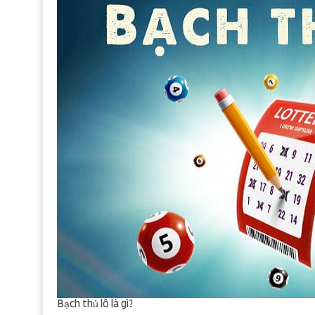
Bạch thủ lô là gì?