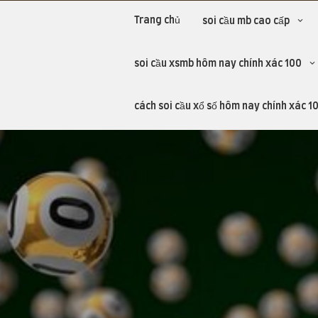
Trang chủ
soi cầu mb cao cấp
soi cầu xsmb hôm nay chính xác 100
cách soi cầu xổ số hôm nay chính xác 1