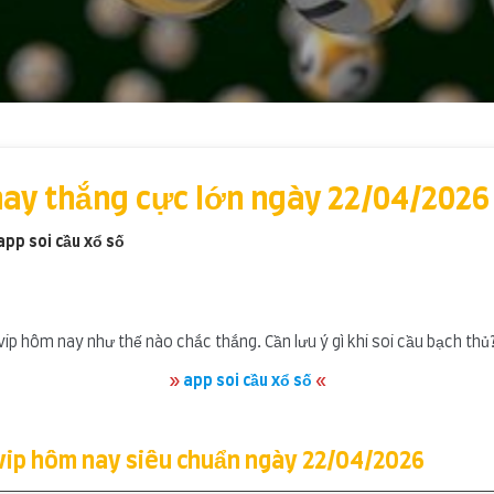
 nay thắng cực lớn ngày 22/04/2026
app soi cầu xổ số
 vip hôm nay như thế nào chắc thắng. Cần lưu ý gì khi soi cầu bạch thủ?
»
app soi cầu xổ số
«
vip hôm nay siêu chuẩn ngày 22/04/2026