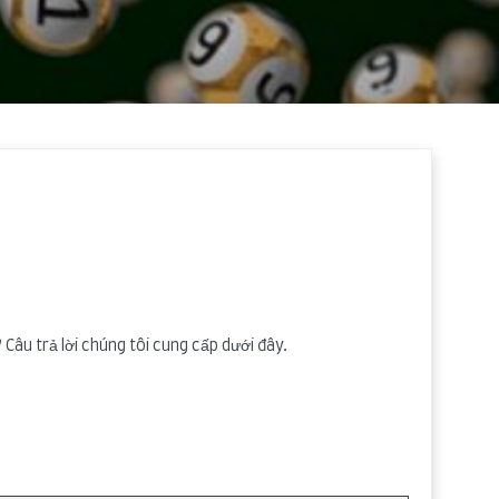
 Câu trả lời chúng tôi cung cấp dưới đây.