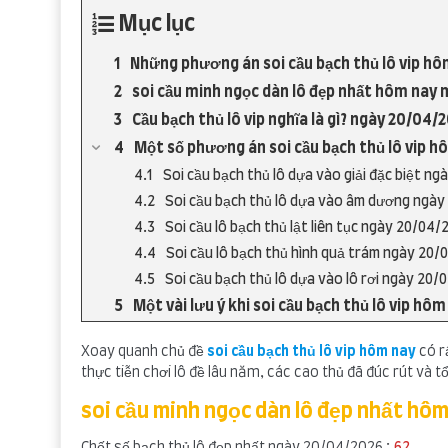
Mục lục
Những phương án soi cầu bạch thủ lô vip hô
soi cầu minh ngọc dàn lô đẹp nhất hôm nay 
Cầu bạch thủ lô vip nghĩa là gì? ngày 20/04/
Một số phương án soi cầu bạch thủ lô vip 
Soi cầu bạch thủ lô dựa vào giải đặc biệt n
Soi cầu bạch thủ lô dựa vào âm dương ngà
Soi cầu lô bạch thủ lật liên tục ngày 20/04/
Soi cầu lô bạch thủ hình quả trám ngày 20/
Soi cầu bạch thủ lô dựa vào lô rơi ngày 20/
Một vài lưu ý khi soi cầu bạch thủ lô vip h
Xoay quanh chủ đề
soi cầu bạch thủ lô vip hôm nay
có r
thực tiễn chơi lô đề lâu năm, các cao thủ đã đúc rút và t
soi cầu minh ngọc dàn lô đẹp nhất hô