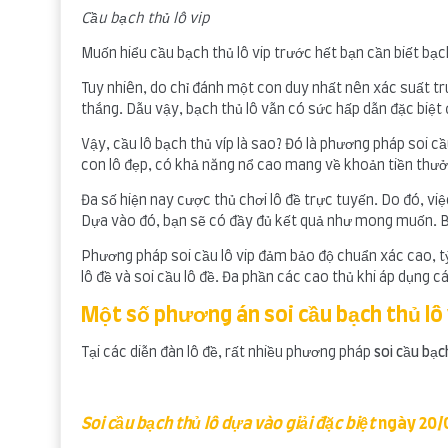
Cầu bạch thủ lô vip
Muốn hiểu cầu bạch thủ lô vip trước hết bạn cần biết bạch
Tuy nhiên, do chỉ đánh một con duy nhất nên xác suất tr
thắng. Dẫu vậy, bạch thủ lô vẫn có sức hấp dẫn đặc biệt đ
Vậy, cầu lô bạch thủ víp là sao? Đó là phương pháp soi c
con lô đẹp, có khả năng nổ cao mang về khoản tiền thưở
Đa số hiện nay cược thủ chơi lô đề trực tuyến. Do đó, vi
Dựa vào đó, bạn sẽ có đầy đủ kết quả như mong muốn. Bả
Phương pháp soi cầu lô vip đảm bảo độ chuẩn xác cao, tỷ
lô đề và soi cầu lô đề. Đa phần các cao thủ khi áp dụng 
Một số phương án soi cầu bạch thủ lô
Tại các diễn đàn lô đề, rất nhiều phương pháp
soi cầu bạc
Soi cầu bạch thủ lô dựa vào giải đặc biệt
ngày 20/