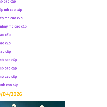
mb cao cấp
kép mb cao cấp
kép mb cao cấp
2 nháy mb cao cấp
cao cấp
cao cấp
cao cấp
 mb cao cấp
 mb cao cấp
 mb cao cấp
n mb cao cấp
20/04/2026