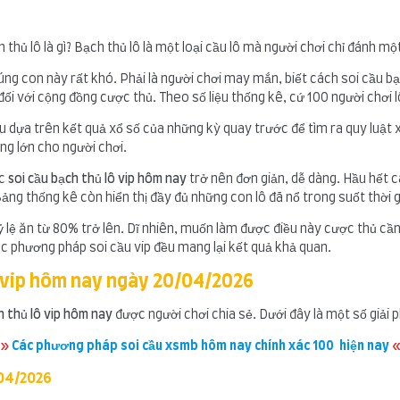
 thủ lô là gì? Bạch thủ lô là một loại cầu lô mà người chơi chỉ đánh m
úng con này rất khó. Phải là người chơi may mắn, biết cách soi cầu b
ối với cộng đồng cược thủ. Theo số liệu thống kê, cứ 100 người chơi lô
ầu dựa trên kết quả xổ số của những kỳ quay trước để tìm ra quy luật
ng lớn cho người chơi.
ệc
soi cầu bạch thủ lô vip hôm nay
trở nên đơn giản, dễ dàng. Hầu hết 
ng thống kê còn hiển thị đầy đủ những con lô đã nổ trong suốt thời 
 lệ ăn từ 80% trở lên. Dĩ nhiên, muốn làm được điều này cược thủ cần 
các phương pháp soi cầu vip đều mang lại kết quả khả quan.
 vip hôm nay ngày 20/04/2026
h thủ lô vip hôm nay
được người chơi chia sẻ. Dưới đây là một số giải
»
Các phương pháp soi cầu xsmb hôm nay chính xác 100 hiện nay
04/2026