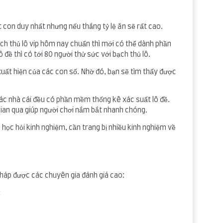
ột con duy nhất nhưng nếu thắng tỷ lệ ăn sẽ rất cao.
ạch thủ lô vip hôm nay chuẩn thì mới có thể dành phần
 đề thì có tới 80 người thử sức với bạch thủ lô.
 xuất hiện của các con số. Nhờ đó, bạn sẽ tìm thấy được
các nhà cái đều có phần mềm thống kê xác suất lô đề.
gian qua giúp người chơi nắm bắt nhanh chóng.
học hỏi kinh nghiệm, cần trang bị nhiều kinh nghiệm về
 pháp được các chuyên gia đánh giá cao:
«