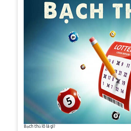
Bạch thủ lô là gì?