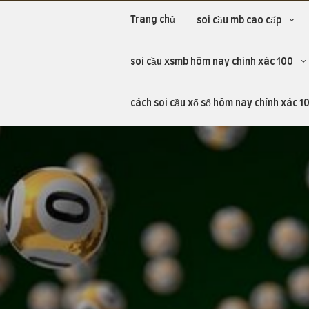
Trang chủ
soi cầu mb cao cấp
soi cầu xsmb hôm nay chính xác 100
cách soi cầu xổ số hôm nay chính xác 1