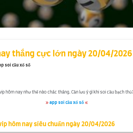
 nay thắng cực lớn ngày 20/04/2026
p soi cầu xổ số
 vip hôm nay như thế nào chắc thắng. Cần lưu ý gì khi soi cầu bạch thủ?
»
app soi cầu xổ số
«
vip hôm nay siêu chuẩn ngày 20/04/2026