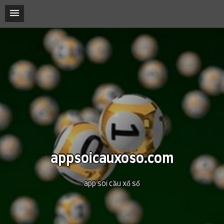
appsoicauxoso.com
app soi cầu xổ số