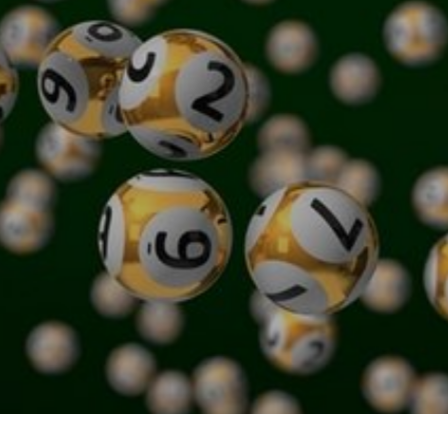
Skip
to