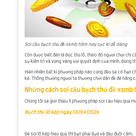
Soi cầu bạch thủ đề xsmb hôm nay cực kì dễ dàng
Còn được biết đến là Độc thủ lô, theo đó người chơi chỉ 
sự kiên trì và vững vàng với quyết định của mình. Đồng 
Hiển nhiên bất kì phương pháp nào cũng đều sẽ có hạn ch
kể. Thông thường người ta thường chơi dàn đề để nâng ca
Những cách soi cầu bạch thủ đề xsmb
Chúng tôi sẽ giới thiệu 3 phương pháp soi cầu hiệu quả m
Bạch thủ lô kép
ngày 30/04/2026
Để soi lô kép hiệu quả thì bạn phải dựa và đầu đuôi câm.