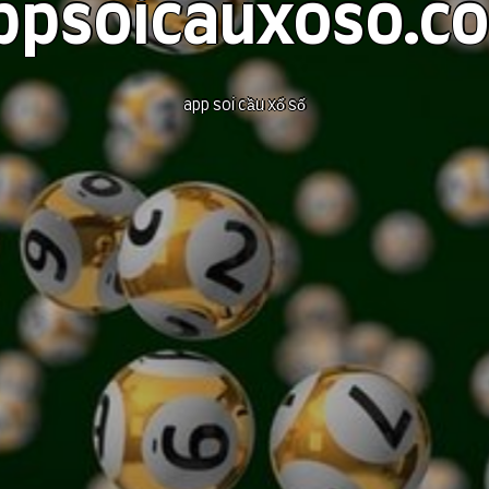
ppsoicauxoso.c
app soi cầu xổ số