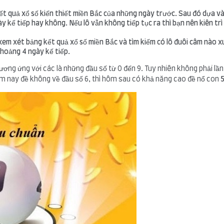
 quả xổ số kiến thiết miền Bắc của những ngày trước. Sau đó dựa vào
ày kế tiếp hay không. Nếu lô vẫn không tiếp tục ra thì bạn nên kiên tr
 xem xét bảng kết quả xổ số miền Bắc và tìm kiếm có lô đuôi câm nào 
khoảng 4 ngày kế tiếp.
Tương ứng với các là những đầu số từ 0 đến 9. Tuy nhiên không phải l
m nay đề không về đầu số 6, thì hôm sau có khả năng cao đề nổ con