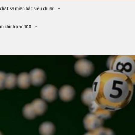
chốt số miền bắc siêu chuẩn
am chính xác 100