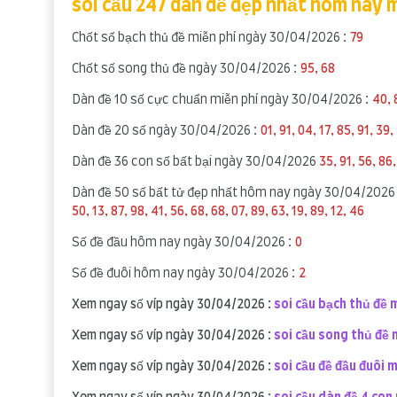
soi cầu 247 dàn đề đẹp nhất hôm nay 
Chốt số bạch thủ đề miễn phí ngày 30/04/2026 :
79
Chốt số song thủ đề ngày 30/04/2026 :
95, 68
Dàn đề 10 số cực chuẩn miễn phí ngày 30/04/2026 :
40, 
Dàn đề 20 số ngày 30/04/2026 :
01, 91, 04, 17, 85, 91, 39,
Dàn đề 36 con số bất bại ngày 30/04/2026
35, 91, 56, 86,
Dàn đề 50 số bất tử đẹp nhất hôm nay ngày 30/04/2026
50, 13, 87, 98, 41, 56, 68, 68, 07, 89, 63, 19, 89, 12, 46
Số đề đầu hôm nay ngày 30/04/2026 :
0
Số đề đuôi hôm nay ngày 30/04/2026 :
2
Xem ngay số víp ngày 30/04/2026 :
soi cầu bạch thủ đề 
Xem ngay số víp ngày 30/04/2026 :
soi cầu song thủ đề
Xem ngay số víp ngày 30/04/2026 :
soi cầu đề đầu đuôi 