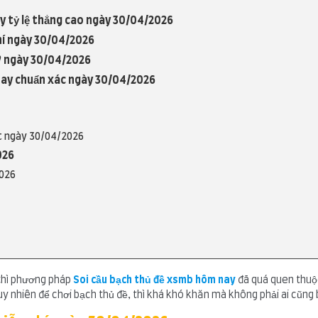
y tỷ lệ thắng cao ngày 30/04/2026
hí ngày 30/04/2026
ề? ngày 30/04/2026
nay chuẩn xác ngày 30/04/2026
iệt ngày 30/04/2026
026
2026
 thì phương pháp
Soi cầu bạch thủ đề xsmb hôm nay
đã quá quen thuộc
y nhiên để chơi bạch thủ đề, thì khá khó khăn mà không phải ai cũng b