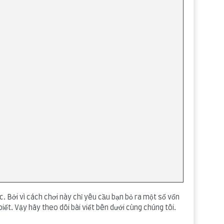
. Bởi vì cách chơi này chỉ yêu cầu bạn bỏ ra một số vốn
iết. Vậy hãy theo dõi bài viết bên dưới cùng chúng tôi.