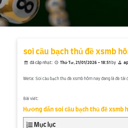
Skip
to
content
soi cầu bạch thủ đề xsmb hô
đã câp nhật:
Thứ Tư, 21/01/2026 - 18:51
by
ap
Meta: Soi cầu bạch thủ đề xsmb hôm nay đang là đề tài đư
Bài viết:
Hướng dẫn soi cầu bạch thủ đề xsmb h
Mục lục