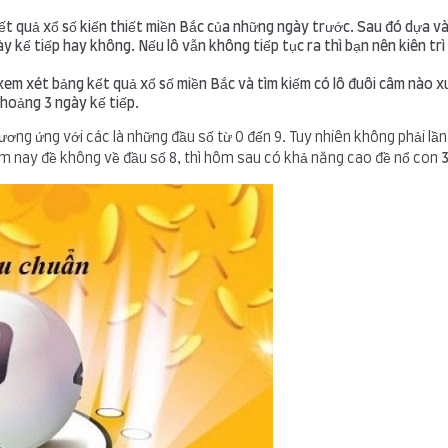
 quả xổ số kiến thiết miền Bắc của những ngày trước. Sau đó dựa vào
ày kế tiếp hay không. Nếu lô vẫn không tiếp tục ra thì bạn nên kiên tr
 xem xét bảng kết quả xổ số miền Bắc và tìm kiếm có lô đuôi câm nào 
khoảng 3 ngày kế tiếp.
Tương ứng với các là những đầu số từ 0 đến 9. Tuy nhiên không phải l
m nay đề không về đầu số 8, thì hôm sau có khả năng cao đề nổ con