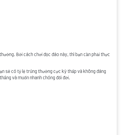
 thưởng. Bởi cách chơi độc đáo này, thì bạn cần phải thực
bạn sẽ có tỷ lệ trúng thưởng cực kỳ thấp và không đáng
u thắng và muốn nhanh chóng đổi đời.