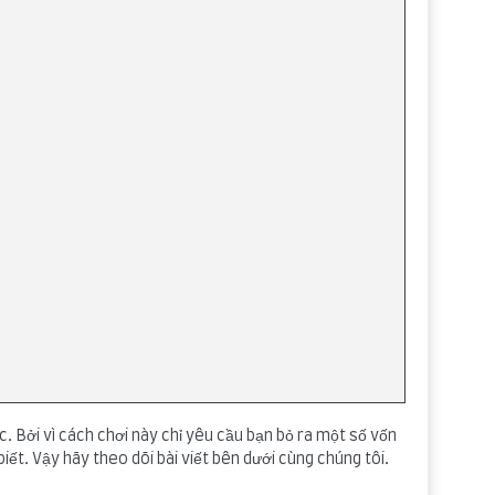
. Bởi vì cách chơi này chỉ yêu cầu bạn bỏ ra một số vốn
iết. Vậy hãy theo dõi bài viết bên dưới cùng chúng tôi.