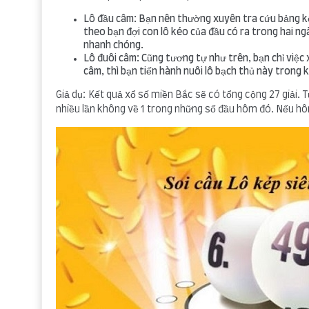
Lô đầu câm: Bạn nên thường xuyên tra cứu bảng kết
theo bạn đợi con lô kéo của đầu có ra trong hai ng
nhanh chóng.
Lô đuôi câm: Cũng tương tự như trên, bạn chỉ việc
câm, thì bạn tiến hành nuôi lô bạch thủ này trong 
Giả dụ: Kết quả xổ số miền Bắc sẽ có tổng cộng 27 giải. 
nhiều lần không về 1 trong những số đầu hôm đó. Nếu hô