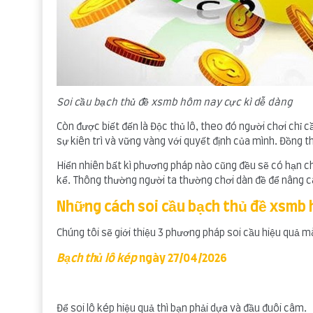
Soi cầu bạch thủ đề xsmb hôm nay cực kì dễ dàng
Còn được biết đến là Độc thủ lô, theo đó người chơi chỉ 
sự kiên trì và vững vàng với quyết định của mình. Đồng 
Hiển nhiên bất kì phương pháp nào cũng đều sẽ có hạn ch
kể. Thông thường người ta thường chơi dàn đề để nâng ca
Những cách soi cầu bạch thủ đề xsmb
Chúng tôi sẽ giới thiệu 3 phương pháp soi cầu hiệu quả m
Bạch thủ lô kép
ngày 27/04/2026
Để soi lô kép hiệu quả thì bạn phải dựa và đầu đuôi câm.