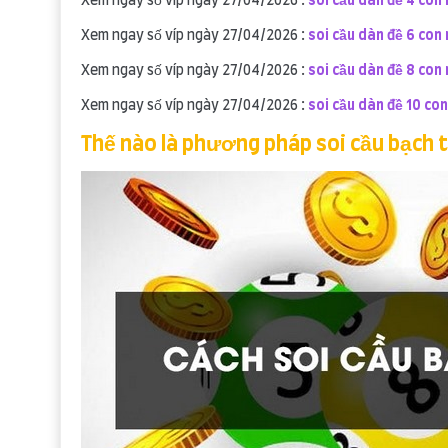
Xem ngay số víp ngày 27/04/2026 :
soi cầu dàn đề 4 con
Xem ngay số víp ngày 27/04/2026 :
soi cầu dàn đề 6 con
Xem ngay số víp ngày 27/04/2026 :
soi cầu dàn đề 8 con
Xem ngay số víp ngày 27/04/2026 :
soi cầu dàn đề 10 co
Thế nào là phương pháp soi cầu bạch 