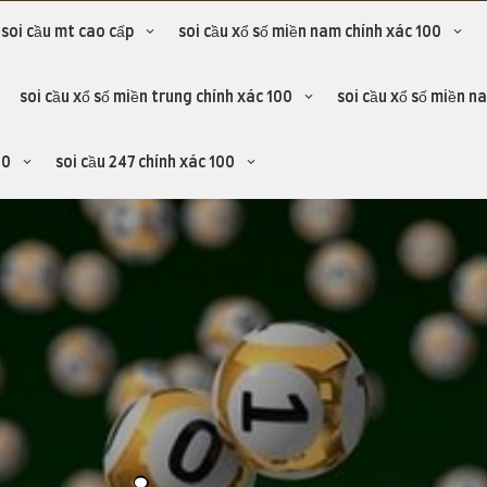
soi cầu mt cao cấp
soi cầu xổ số miền nam chính xác 100
soi cầu xổ số miền trung chính xác 100
soi cầu xổ số miền n
00
soi cầu 247 chính xác 100