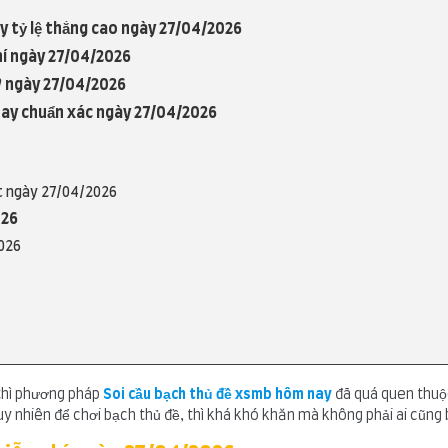
 tỷ lệ thắng cao ngày 27/04/2026
hí ngày 27/04/2026
? ngày 27/04/2026
nay chuẩn xác ngày 27/04/2026
iệt ngày 27/04/2026
026
2026
 thì phương pháp
Soi cầu bạch thủ đề xsmb hôm nay
đã quá quen thuộc
y nhiên để chơi bạch thủ đề, thì khá khó khăn mà không phải ai cũng b