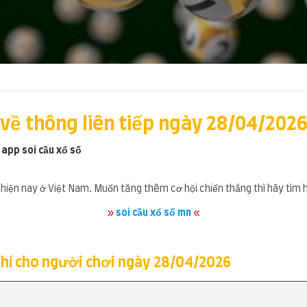
 về thông liên tiếp ngày 28/04/202
app soi cầu xổ số
ất hiện nay ở Việt Nam. Muốn tăng thêm cơ hội chiến thắng thì hãy tìm
»
soi cầu xổ số mn
«
phí cho người chơi ngày 28/04/2026