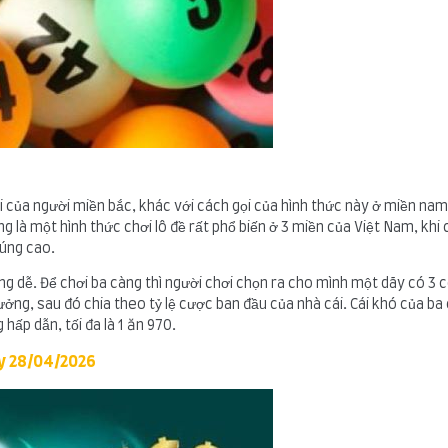
 của người miền bắc, khác với cách gọi của hình thức này ở miền nam là
 là một hình thức chơi lô đề rất phổ biến ở 3 miền của Việt Nam, khi c
rúng cao.
dễ. Để chơi ba càng thì người chơi chọn ra cho mình một dãy có 3 con 
ưởng, sau đó chia theo tỷ lệ cược ban đầu của nhà cái. Cái khó của ba
 hấp dẫn, tối đa là 1 ăn 970.
ày 28/04/2026