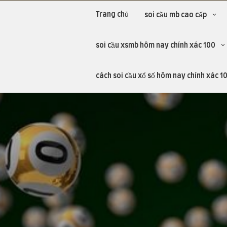
Trang chủ
soi cầu mb cao cấp
soi cầu xsmb hôm nay chính xác 100
cách soi cầu xổ số hôm nay chính xác 1