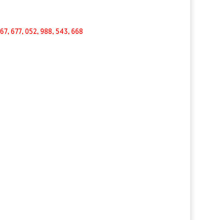
067, 677, 052, 988, 543, 668