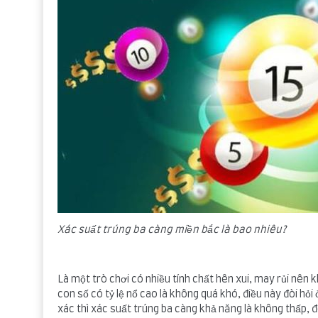
Xác suất trúng ba càng miền bắc là bao nhiêu?
Là một trò chơi có nhiều tính chất hên xui, may rủi nên
con số có tỷ lệ nổ cao là không quá khó, điều này đòi hỏi
xác thì xác suất trúng ba càng khả năng là không thấp, đ