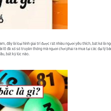
am, đây là loại hình giải trí được rất nhiều người yêu thích, bất kể là n
i lô đề xổ số truyền thống mà người chơi phải ra mua tại các đại lý bá
đâu, bất kỳ lúc nào.