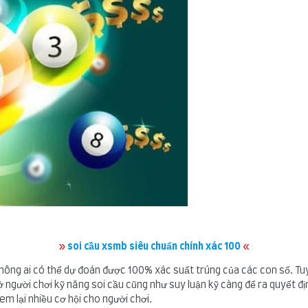
»
soi cầu xsmb siêu chuẩn chính xác 100
«
 không ai có thể dự đoán được 100% xác suất trúng của các con số. T
 ở người chơi kỹ năng soi cầu cũng như suy luận kỹ càng để ra quyết địn
em lại nhiều cơ hội cho người chơi.