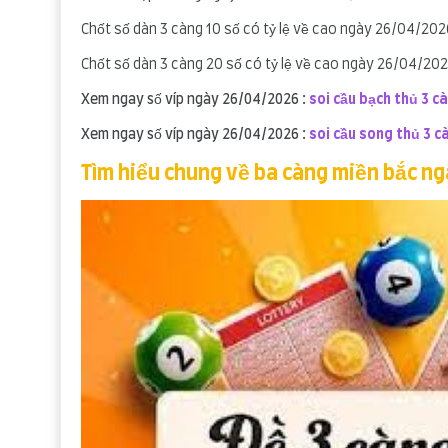
Chốt số dàn 3 càng 10 số có tỷ lệ về cao ngày 26/04/202
Chốt số dàn 3 càng 20 số có tỷ lệ về cao ngày 26/04/202
Xem ngay số víp ngày 26/04/2026 :
soi cầu bạch thủ 3 c
Xem ngay số víp ngày 26/04/2026 :
soi cầu song thủ 3 
Tìm hiểu chung về ba càng miền bắc n