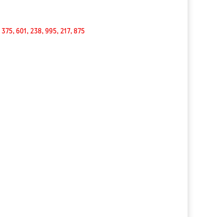
 375, 601, 238, 995, 217, 875