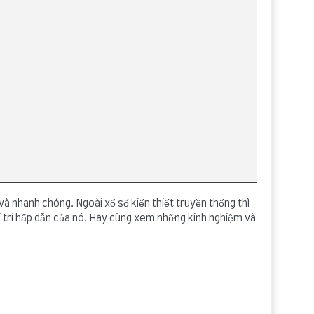
và nhanh chóng. Ngoài xổ số kiến thiết truyền thống thì
iải trí hấp dẫn của nó. Hãy cùng xem những kinh nghiệm và