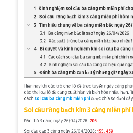
Kinh nghiệm soi cầu ba càng mb miễn phí ch
Soi cầu rồng bạch kim 3 càng miễn phí hôm 
Tìm hiểu chung về ba càng miền bắc ngày 26
Ba càng miền bắc là sao? ngày 26/04/2026
Xác suất trúng ba càng miền bắc bao nhiêu
Bí quyết và kinh nghiệm khi soi cầu ba càn
Các cách soi cầu ba càng mb miễn phí chính
Kinh nghiệm soi cầu ba càng có hiệu quả ng
Đánh ba càng mb cần lưu ý những gì? ngày 
Hiện nay khi các trò chơi lô đề trực tuyến ngày càng phá
các thể loại lô đề cũng xuất hiện và biến hóa nhiều hơn.
cách
soi cầu ba càng mb miễn phí
được chia sẻ dưới đây
Soi cầu rồng bạch kim 3 càng miễn ph
Độc thủ 3 càng ngày 26/04/2026:
206
Soi cầu cặp 3 càng ngày 26/04/2026:
155, 439