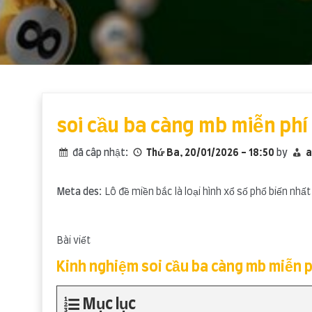
Skip
to
content
soi cầu ba càng mb miễn phí
đã câp nhật:
Thứ Ba, 20/01/2026 - 18:50
by
a
Meta des
: Lô đề miền bắc là loại hình xổ số phổ biến nh
Bài viết
Kinh nghiệm soi cầu ba càng mb miễn 
Mục lục