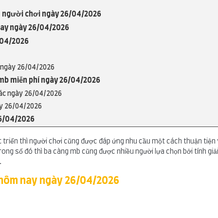
o người chơi ngày 26/04/2026
nay ngày 26/04/2026
/04/2026
? ngày 26/04/2026
g mb miễn phí ngày 26/04/2026
 xác ngày 26/04/2026
ày 26/04/2026
26/04/2026
t triển thì người chơi cũng được đáp ứng nhu cầu một cách thuận tiện 
 Trong số đó thì ba càng mb cũng được nhiều người lựa chọn bởi tính g
.
í hôm nay ngày 26/04/2026