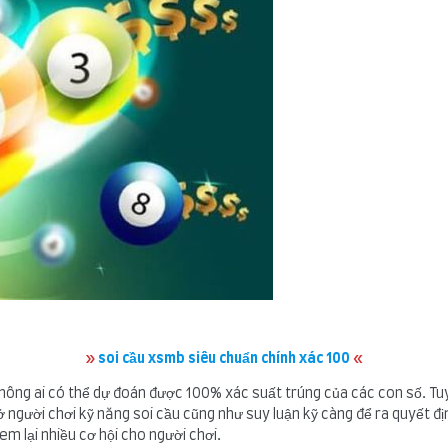
»
soi cầu xsmb siêu chuẩn chính xác 100
«
 không ai có thể dự đoán được 100% xác suất trúng của các con số. T
 ở người chơi kỹ năng soi cầu cũng như suy luận kỹ càng để ra quyết địn
em lại nhiều cơ hội cho người chơi.