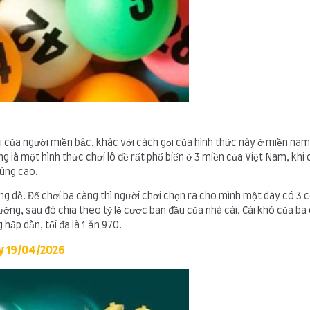
 của người miền bắc, khác với cách gọi của hình thức này ở miền nam là
 là một hình thức chơi lô đề rất phổ biến ở 3 miền của Việt Nam, khi c
rúng cao.
dễ. Để chơi ba càng thì người chơi chọn ra cho mình một dãy có 3 con 
ưởng, sau đó chia theo tỷ lệ cược ban đầu của nhà cái. Cái khó của ba
 hấp dẫn, tối đa là 1 ăn 970.
y 19/04/2026