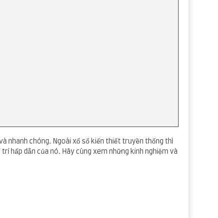
và nhanh chóng. Ngoài xổ số kiến thiết truyền thống thì
iải trí hấp dẫn của nó. Hãy cùng xem những kinh nghiệm và