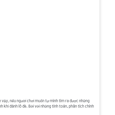
uy vậy, nếu người chơi muốn tự mình tìm ra được những
h khi đánh lô đề. Bởi với những tính toán, phân tích chính