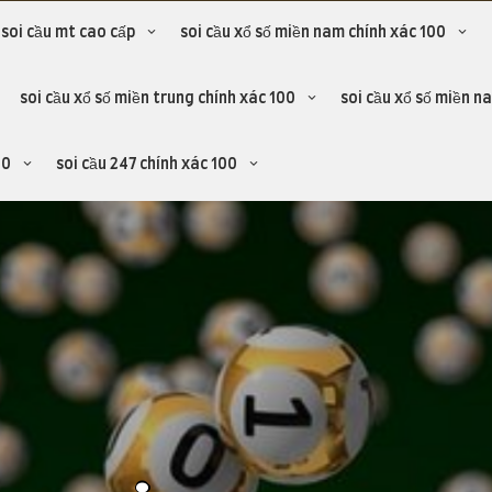
soi cầu mt cao cấp
soi cầu xổ số miền nam chính xác 100
soi cầu xổ số miền trung chính xác 100
soi cầu xổ số miền n
00
soi cầu 247 chính xác 100