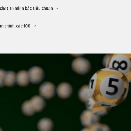
chốt số miền bắc siêu chuẩn
am chính xác 100