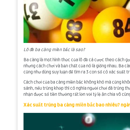
Lô đề ba càng miền bắc là sao?
Ba càng là một hình thức của lô đề cá cược theo cách gọi
nhưng cách chơi và bản chất của nó là giống nhau. Ba càng
cũng như dùng suy luận để tìm ra 3 con số có xác suất t
Cách chơi của ba càng miền bắc không khó mà cũng không 
sánh, nếu trùng khớp thì có nghĩa người chơi đã trúng th
nhận được số tiền thưởng rất lớn với tỷ lệ ăn chia vô cùng
Xác suất trúng ba càng miền bắc bao nhiêu? ngà