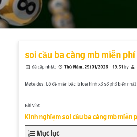
Skip
to
content
soi cầu ba càng mb miễn phí
đã câp nhật:
Thứ Năm, 29/01/2026 - 19:31
by
Meta des
: Lô đề miền bắc là loại hình xổ số phổ biến nh
Bài viết
Kinh nghiệm soi cầu ba càng mb miễn 
Mục lục