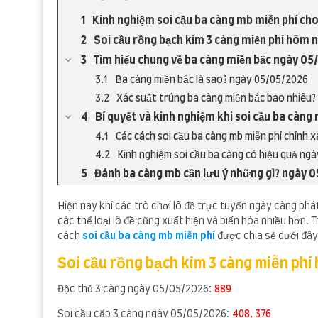
Kinh nghiệm soi cầu ba càng mb miễn phí ch
Soi cầu rồng bạch kim 3 càng miễn phí hôm
Tìm hiểu chung về ba càng miền bắc ngày 05
Ba càng miền bắc là sao? ngày 05/05/2026
Xác suất trúng ba càng miền bắc bao nhiêu
Bí quyết và kinh nghiệm khi soi cầu ba càn
Các cách soi cầu ba càng mb miễn phí chính
Kinh nghiệm soi cầu ba càng có hiệu quả ng
Đánh ba càng mb cần lưu ý những gì? ngày 
Hiện nay khi các trò chơi lô đề trực tuyến ngày càng phá
các thể loại lô đề cũng xuất hiện và biến hóa nhiều hơn.
cách
soi cầu ba càng mb miễn phí
được chia sẻ dưới đây
Soi cầu rồng bạch kim 3 càng miễn ph
Độc thủ 3 càng ngày 05/05/2026:
889
Soi cầu cặp 3 càng ngày 05/05/2026:
408, 376