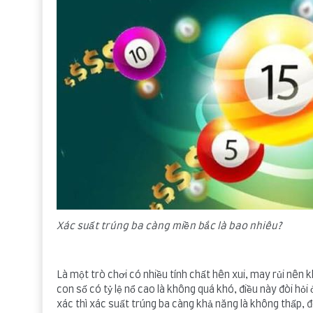
Xác suất trúng ba càng miền bắc là bao nhiêu?
Là một trò chơi có nhiều tính chất hên xui, may rủi nên
con số có tỷ lệ nổ cao là không quá khó, điều này đòi hỏi
xác thì xác suất trúng ba càng khả năng là không thấp, đ