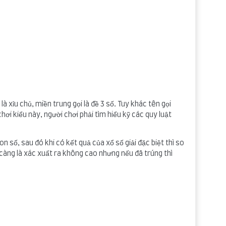
 xỉu chủ, miền trung gọi là đề 3 số. Tuy khác tên gọi
hơi kiểu này, người chơi phải tìm hiểu kỹ các quy luật
số, sau đó khi có kết quả của xổ số giải đặc biệt thì so
 càng là xác xuất ra không cao nhưng nếu đã trúng thì