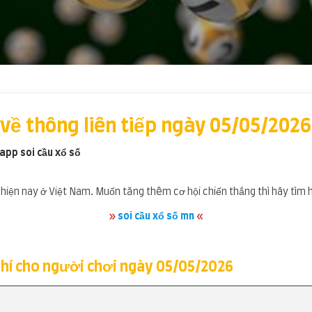
 về thông liên tiếp ngày 05/05/2026
app soi cầu xổ số
ất hiện nay ở Việt Nam. Muốn tăng thêm cơ hội chiến thắng thì hãy tìm
»
soi cầu xổ số mn
«
phí cho người chơi ngày 05/05/2026