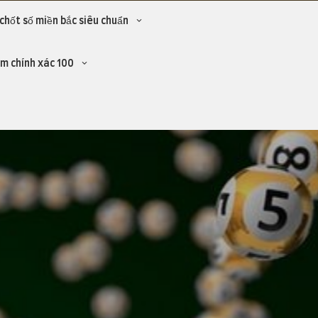
chốt số miền bắc siêu chuẩn
am chính xác 100