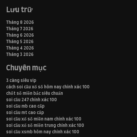
Lưu trữ
Tháng 8 2026
Tháng 7 2026
Tháng 6 2026
Tháng 5 2026
Tháng 4 2026
Tháng 3 2026
Chuyên mục
3 càng siêu vip
cách soi cầu xổ số hôm nay chính xác 100
chốt số miền bắc siêu chuẩn
soi cầu 247 chính xác 100
soi cầu mb cao cấp
soi cầu mt cao cấp
soi cầu xổ số miền nam chính xác 100
soi cầu xổ số miền trung chính xác 100
soi cầu xsmb hôm nay chính xác 100