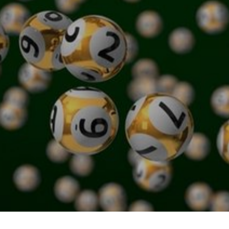
Skip
to