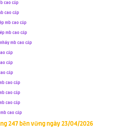
mb cao cấp
mb cao cấp
kép mb cao cấp
kép mb cao cấp
2 nháy mb cao cấp
cao cấp
cao cấp
cao cấp
 mb cao cấp
 mb cao cấp
 mb cao cấp
n mb cao cấp
hung 247 bền vững ngày 23/04/2026