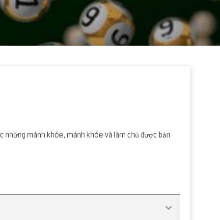
 được những mánh khóe, mánh khóe và làm chủ được bản