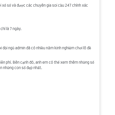
hơi xổ số và được các chuyên gia soi cầu 247 chính xác
hí là 7 ngày.
i đội ngũ admin đã có nhiều năm kinh nghiệm chơi lô đề
miễn phí. Bên cạnh đó, anh em có thể xem thêm những số
họn những con số đẹp nhất.