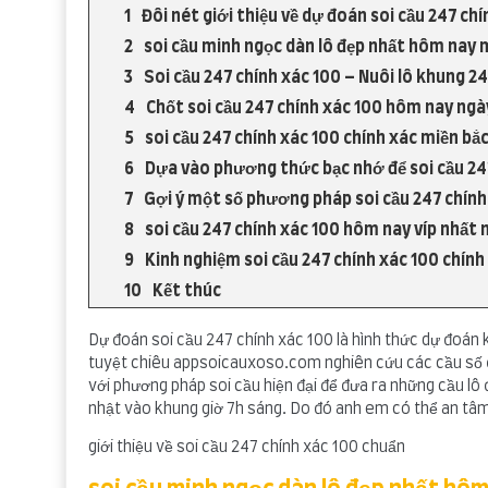
Đôi nét giới thiệu về dự đoán soi cầu 247 ch
soi cầu minh ngọc dàn lô đẹp nhất hôm nay 
Soi cầu 247 chính xác 100 – Nuôi lô khung 
Chốt soi cầu 247 chính xác 100 hôm nay ng
soi cầu 247 chính xác 100 chính xác miền bắ
Dựa vào phương thức bạc nhớ để soi cầu 24
Gợi ý một số phương pháp soi cầu 247 chín
soi cầu 247 chính xác 100 hôm nay víp nhất
Kinh nghiệm soi cầu 247 chính xác 100 chính
Kết thúc
Dự đoán soi cầu 247 chính xác 100 là hình thức dự đoán 
tuyệt chiêu appsoicauxoso.com nghiên cứu các cầu số đẹp
với phương pháp soi cầu hiện đại để đưa ra những cầu lô
nhật vào khung giờ 7h sáng. Do đó anh em có thể an tâ
giới thiệu về soi cầu 247 chính xác 100 chuẩn