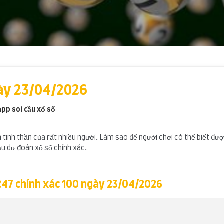
gày 23/04/2026
app soi cầu xổ số
ăn tinh thần của rất nhiều người. Làm sao để người chơi có thể biết
ầu dự đoán xổ số chính xác.
 247 chính xác 100 ngày 23/04/2026