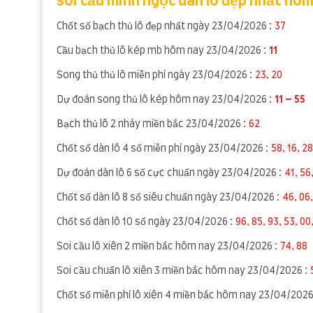
soi cầu minh ngọc dàn lô đẹp nhất hô
Chốt số bạch thủ lô đẹp nhất ngày 23/04/2026 :
37
Cầu bạch thủ lô kép mb hôm nay 23/04/2026 :
11
Song thủ thủ lô miễn phí ngày 23/04/2026 :
23, 20
Dự đoán song thủ lô kép hôm nay 23/04/2026 :
11 – 55
Bạch thủ lô 2 nháy miền bắc 23/04/2026 :
62
Chốt số dàn lô 4 số miễn phí ngày 23/04/2026 :
58, 16, 28
Dự đoán dàn lô 6 số cực chuẩn ngày 23/04/2026 :
41, 56,
Chốt số dàn lô 8 số siêu chuẩn ngày 23/04/2026 :
46, 06,
Chốt số dàn lô 10 số ngày 23/04/2026 :
96, 85, 93, 53, 00,
Soi cầu lô xiên 2 miền bắc hôm nay 23/04/2026 :
74, 88
Soi cầu chuẩn lô xiên 3 miền bắc hôm nay 23/04/2026 :
Chốt số miễn phí lô xiên 4 miền bắc hôm nay 23/04/2026