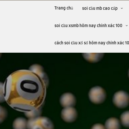
Trang chủ
soi cầu mb cao cấp
soi cầu xsmb hôm nay chính xác 100
cách soi cầu xổ số hôm nay chính xác 1