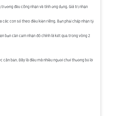
 trường đều công nhận về tính ứng dụng. Giá trị nhận
a các con số theo điều kiện riêng. Bạn phải chấp nhận tỷ
kiện bạn cần cảm nhận đó chính là kết quả trong vòng 2
hức căn bản. Đây là điều mà nhiều người chơi thường bỏ lỡ