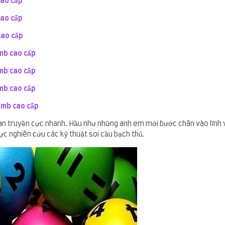
cao cấp
cao cấp
cao cấp
 mb cao cấp
 mb cao cấp
 mb cao cấp
n mb cao cấp
lan truyền cực nhanh. Hầu như những anh em mới bước chân vào lĩnh v
ực nghiên cứu các kỹ thuật soi cầu bạch thủ.