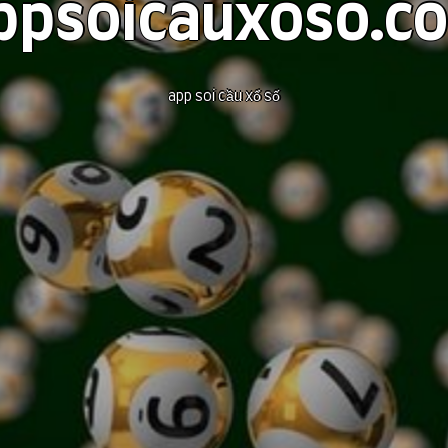
ppsoicauxoso.c
app soi cầu xổ số