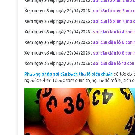
Xem ngay số víp ngày 29/04/2026 :
soi cầu lô xiên 2 mb 
Xem ngay số víp ngày 29/04/2026 :
soi cầu lô xiên 3 mb 
Xem ngay số víp ngày 29/04/2026 :
soi cầu lô xiên 4 mb 
Xem ngay số víp ngày 29/04/2026 :
soi cầu dàn lô 4 con
Xem ngay số víp ngày 29/04/2026 :
soi cầu dàn lô 6 con
Xem ngay số víp ngày 29/04/2026 :
soi cầu dàn lô 8 con
Xem ngay số víp ngày 29/04/2026 :
soi cầu dàn lô 10 co
Phương pháp soi cầu bạch thủ lô siêu chuẩn
có tốc độ 
người chơi hiểu được tầm quan trọng. Từ đó mà họ tích c