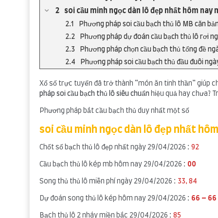
soi cầu minh ngọc dàn lô đẹp nhất hôm nay 
Phương pháp soi cầu bạch thủ lô MB căn bả
Phương pháp dự đoán cầu bạch thủ lô rơi n
Phương pháp chọn cầu bạch thủ tổng đề ng
Phương pháp soi cầu bạch thủ đầu đuôi ng
Xổ số trực tuyến đã trở thành “món ăn tinh thần” giúp ch
pháp soi cầu bạch thủ lô siêu chuẩn
hiệu quả hay chưa? Tr
Phương pháp bắt cầu bạch thủ duy nhất một số
soi cầu minh ngọc dàn lô đẹp nhất hô
Chốt số bạch thủ lô đẹp nhất ngày 29/04/2026 :
92
Cầu bạch thủ lô kép mb hôm nay 29/04/2026 :
00
Song thủ thủ lô miễn phí ngày 29/04/2026 :
33, 84
Dự đoán song thủ lô kép hôm nay 29/04/2026 :
66 – 66
Bạch thủ lô 2 nháy miền bắc 29/04/2026 :
85