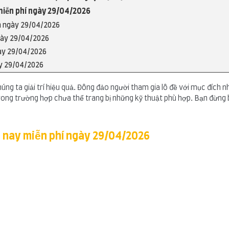
miễn phí ngày 29/04/2026
n ngày 29/04/2026
gày 29/04/2026
ày 29/04/2026
ày 29/04/2026
úng ta giải trí hiệu quả. Đông đảo người tham gia lô đề với mục đích
ong trường hợp chưa thể trang bị những kỹ thuật phù hợp. Bạn đừng b
m nay miễn phí ngày 29/04/2026