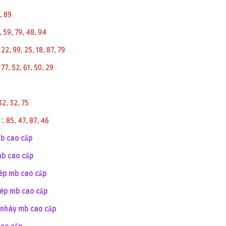
, 89
, 59, 79, 48, 94
 22, 99, 25, 18, 87, 79
 77, 52, 61, 50, 29
32, 32, 75
 :
85, 47, 87, 46
mb cao cấp
mb cao cấp
kép mb cao cấp
kép mb cao cấp
2 nháy mb cao cấp