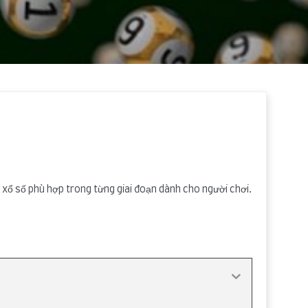
u xổ số phù hợp trong từng giai đoạn dành cho người chơi.