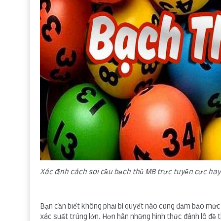
Xác định cách soi cầu bạch thủ MB trực tuyến cực hay
Bạn cần biết không phải bí quyết nào cũng đảm bảo mức 
xác suất trúng lớn. Hơn hẳn những hình thức đánh lô đề