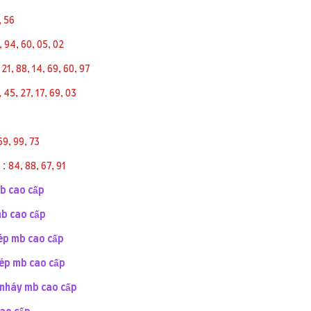
, 56
, 94, 60, 05, 02
 21, 88, 14, 69, 60, 97
 45, 27, 17, 69, 03
69, 99, 73
 :
84, 88, 67, 91
mb cao cấp
mb cao cấp
kép mb cao cấp
kép mb cao cấp
2 nháy mb cao cấp