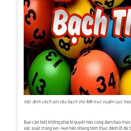
Xác định cách soi cầu bạch thủ MB trực tuyến cực hay
Bạn cần biết không phải bí quyết nào cũng đảm bảo mức 
xác suất trúng lớn. Hơn hẳn những hình thức đánh lô đề