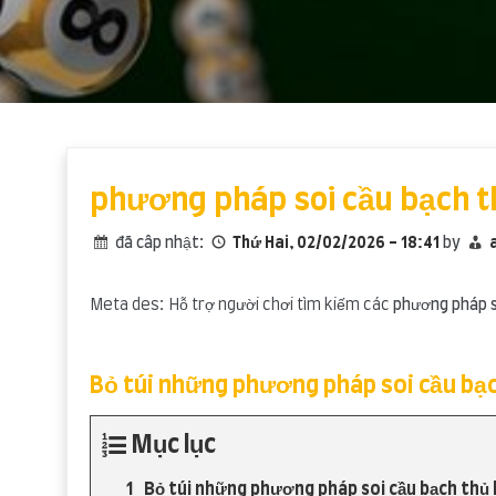
Skip
to
content
phương pháp soi cầu bạch t
đã câp nhật:
Thứ Hai, 02/02/2026 - 18:41
by
Meta des: Hỗ trợ người chơi tìm kiếm các
phương pháp so
Bỏ túi những phương pháp soi cầu bạc
Mục lục
Bỏ túi những phương pháp soi cầu bạch thủ 