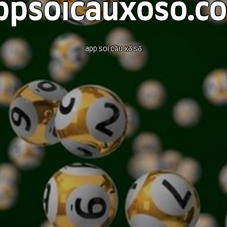
ppsoicauxoso.c
app soi cầu xổ số