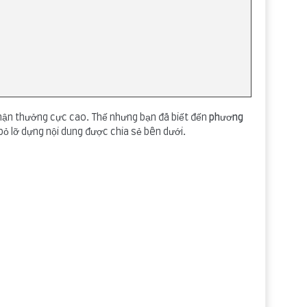
 nhận thưởng cực cao. Thế nhưng bạn đã biết đến
phương
ỏ lỡ dựng nội dung được chia sẻ bên dưới.