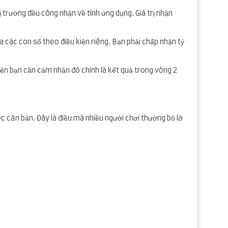
 trường đều công nhận về tính ứng dụng. Giá trị nhận
a các con số theo điều kiện riêng. Bạn phải chấp nhận tỷ
kiện bạn cần cảm nhận đó chính là kết quả trong vòng 2
hức căn bản. Đây là điều mà nhiều người chơi thường bỏ lỡ