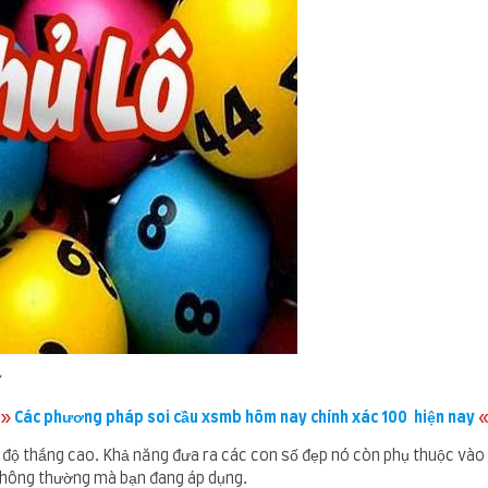
»
Các phương pháp soi cầu xsmb hôm nay chính xác 100 hiện nay
độ thắng cao. Khả năng đưa ra các con số đẹp nó còn phụ thuộc vào n
 thông thường mà bạn đang áp dụng.