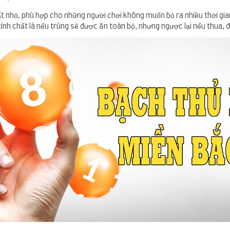
rất nhỏ, phù hợp cho những người chơi không muốn bỏ ra nhiều thời gi
ính chất là nếu trúng sẽ được ăn toàn bộ, nhưng ngược lại nếu thua, đ