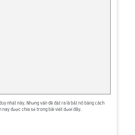
ô duy nhất này. Nhưng vấn đề đặt ra là bắt nó bằng cách
n nay được chia sẻ trong bài viết dưới đây.