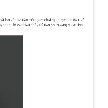
rất lớn vào số tiền mà người chơi đặt cược ban đầu. Và
bạch thủ lô về nhiều nháy thì tiền ăn thưởng được tính