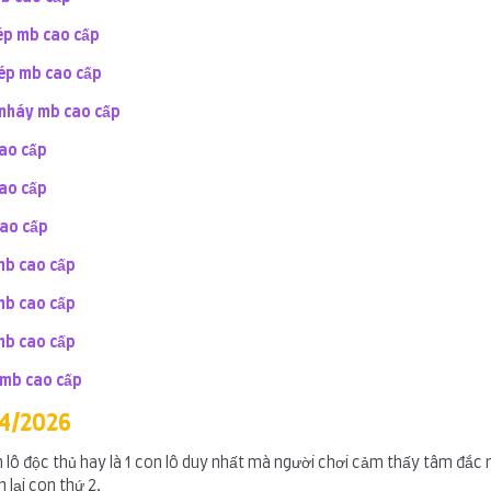
kép mb cao cấp
kép mb cao cấp
2 nháy mb cao cấp
cao cấp
cao cấp
cao cấp
 mb cao cấp
 mb cao cấp
 mb cao cấp
n mb cao cấp
04/2026
 lô độc thủ hay là 1 con lô duy nhất mà người chơi cảm thấy tâm đắc n
 lại con thứ 2.