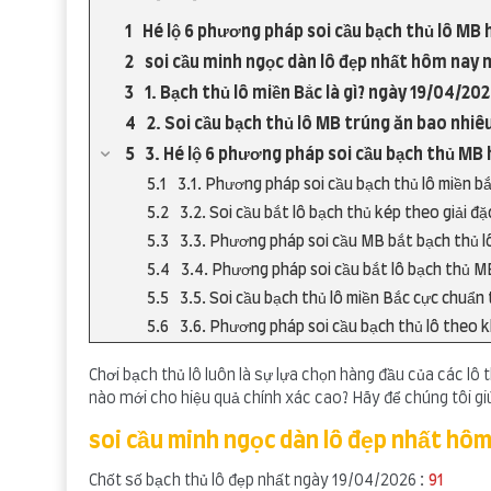
Hé lộ 6 phương pháp soi cầu bạch thủ lô MB 
soi cầu minh ngọc dàn lô đẹp nhất hôm nay 
1. Bạch thủ lô miền Bắc là gì? ngày 19/04/20
2. Soi cầu bạch thủ lô MB trúng ăn bao nhi
3. Hé lộ 6 phương pháp soi cầu bạch thủ MB
3.1. Phương pháp soi cầu bạch thủ lô miền bắ
3.2. Soi cầu bắt lô bạch thủ kép theo giải đ
3.3. Phương pháp soi cầu MB bắt bạch thủ 
3.4. Phương pháp soi cầu bắt lô bạch thủ M
3.5. Soi cầu bạch thủ lô miền Bắc cực chuẩ
3.6. Phương pháp soi cầu bạch thủ lô theo 
Chơi bạch thủ lô luôn là sự lựa chọn hàng đầu của các lô 
nào mới cho hiệu quả chính xác cao? Hãy để chúng tôi g
soi cầu minh ngọc dàn lô đẹp nhất hô
Chốt số bạch thủ lô đẹp nhất ngày 19/04/2026 :
91