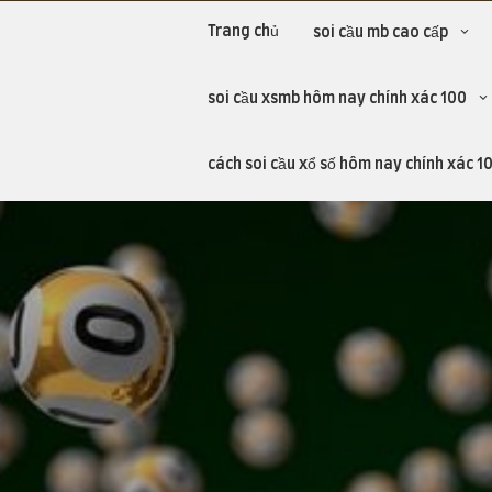
Trang chủ
soi cầu mb cao cấp
soi cầu xsmb hôm nay chính xác 100
cách soi cầu xổ số hôm nay chính xác 1