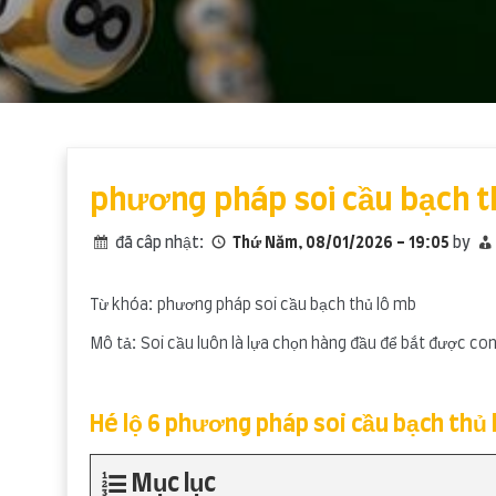
Skip
to
content
phương pháp soi cầu bạch t
đã câp nhật:
Thứ Năm, 08/01/2026 - 19:05
by
Từ khóa: phương pháp soi cầu bạch thủ lô mb
Mô tả: Soi cầu luôn là lựa chọn hàng đầu để bắt được co
Hé lộ 6 phương pháp soi cầu bạch thủ
Mục lục