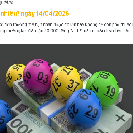
ng đánh
o nhiêu? ngày 14/04/2026
rị số tiền thưởng mà bạn nhận được có lớn hay không sẽ còn phụ thuộc 
ởng thường là 1 điểm ăn 80.000 đồng. Vì thế, nếu người chơi chọn cầu 