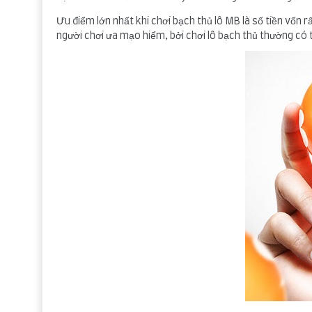
Ưu điểm lớn nhất khi chơi bạch thủ lô MB là số tiền vốn 
người chơi ưa mạo hiểm, bởi chơi lô bạch thủ thường có t