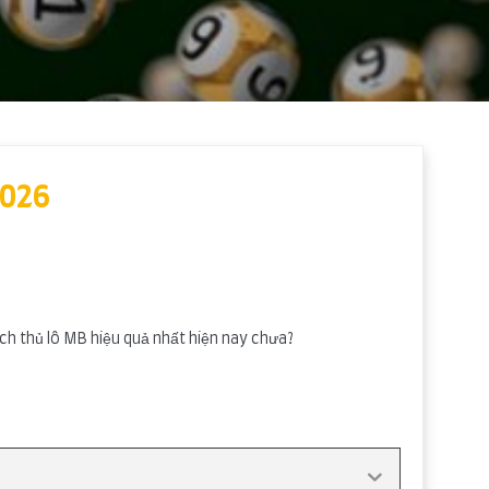
2026
ch thủ lô MB hiệu quả nhất hiện nay chưa?