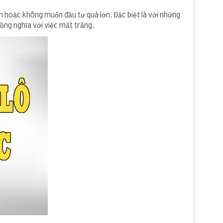
an hoặc không muốn đầu tư quá lớn. Đặc biệt là với những
ồng nghĩa với việc mất trắng.