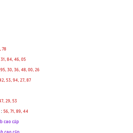
, 78
 31, 84, 46, 05
 95, 30, 36, 48, 00, 26
 42, 53, 94, 27, 87
47, 29, 53
 :
56, 71, 89, 44
mb cao cấp
mb cao cấp