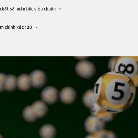
chốt số miền bắc siêu chuẩn
am chính xác 100