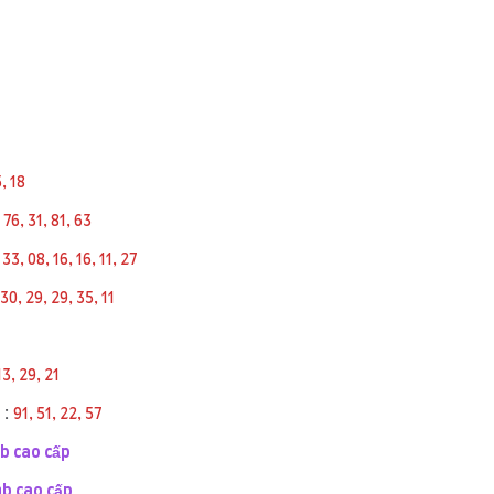
, 18
 76, 31, 81, 63
 33, 08, 16, 16, 11, 27
 30, 29, 29, 35, 11
13, 29, 21
 :
91, 51, 22, 57
mb cao cấp
mb cao cấp