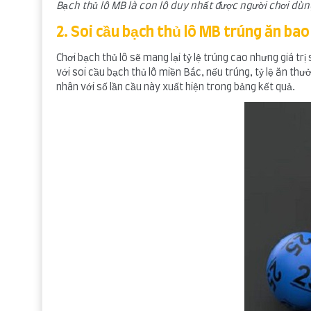
Bạch thủ lô MB là con lô duy nhất được người chơi dù
2. Soi cầu bạch thủ lô MB trúng ăn ba
Chơi bạch thủ lô sẽ mang lại tỷ lệ trúng cao nhưng giá t
với soi cầu bạch thủ lô miền Bắc, nếu trúng, tỷ lệ ăn thư
nhân với số lần cầu này xuất hiện trong bảng kết quả.