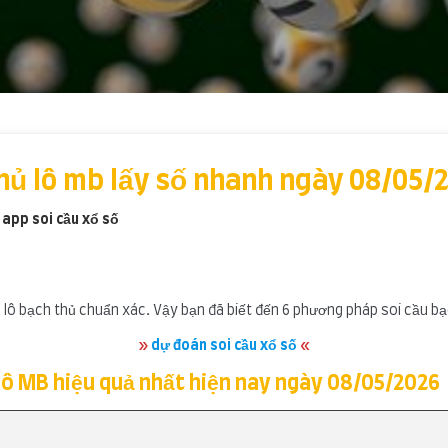
hủ lô mb lấy số nhanh ngày 08/05/
app soi cầu xổ số
n lô bạch thủ chuẩn xác. Vậy bạn đã biết đến 6 phương pháp soi cầu bạ
»
dự đoán soi cầu xổ số
«
 lô MB hiệu quả nhất hiện nay ngày 08/05/2026