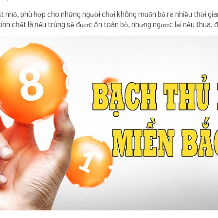
rất nhỏ, phù hợp cho những người chơi không muốn bỏ ra nhiều thời gi
ính chất là nếu trúng sẽ được ăn toàn bộ, nhưng ngược lại nếu thua, đ