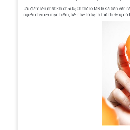
Ưu điểm lớn nhất khi chơi bạch thủ lô MB là số tiền vốn 
người chơi ưa mạo hiểm, bởi chơi lô bạch thủ thường có t