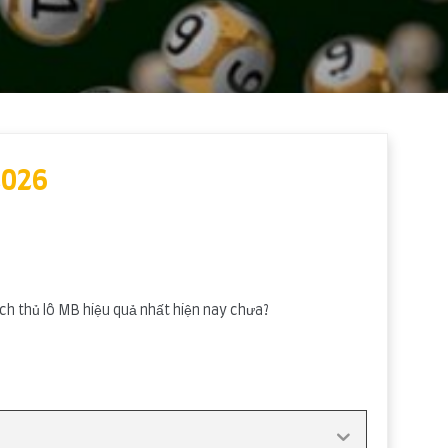
2026
ch thủ lô MB hiệu quả nhất hiện nay chưa?