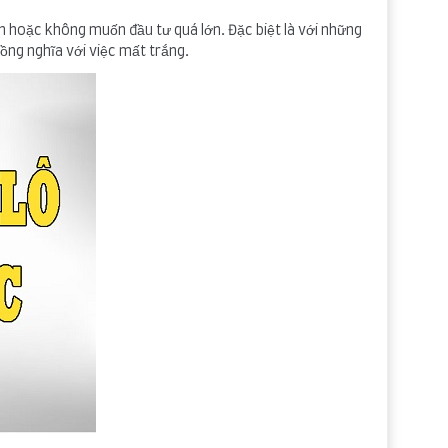
an hoặc không muốn đầu tư quá lớn. Đặc biệt là với những
ồng nghĩa với việc mất trắng.