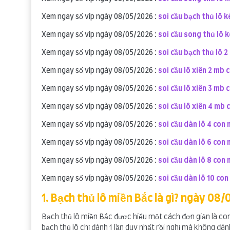
Xem ngay số víp ngày 08/05/2026 :
soi cầu bạch thủ lô 
Xem ngay số víp ngày 08/05/2026 :
soi cầu song thủ lô 
Xem ngay số víp ngày 08/05/2026 :
soi cầu bạch thủ lô 
Xem ngay số víp ngày 08/05/2026 :
soi cầu lô xiên 2 mb 
Xem ngay số víp ngày 08/05/2026 :
soi cầu lô xiên 3 mb 
Xem ngay số víp ngày 08/05/2026 :
soi cầu lô xiên 4 mb 
Xem ngay số víp ngày 08/05/2026 :
soi cầu dàn lô 4 con
Xem ngay số víp ngày 08/05/2026 :
soi cầu dàn lô 6 con
Xem ngay số víp ngày 08/05/2026 :
soi cầu dàn lô 8 con
Xem ngay số víp ngày 08/05/2026 :
soi cầu dàn lô 10 co
1. Bạch thủ lô miền Bắc là gì? ngày 08
Bạch thủ lô miền Bắc được hiểu một cách đơn giản là con
bạch thủ lô chỉ đánh 1 lần duy nhất rồi nghỉ mà không đánh