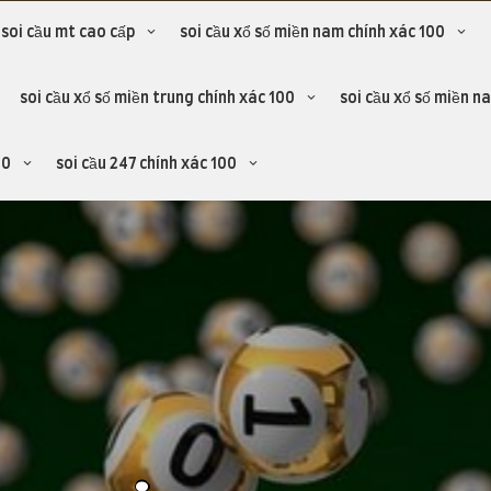
soi cầu mt cao cấp
soi cầu xổ số miền nam chính xác 100
soi cầu xổ số miền trung chính xác 100
soi cầu xổ số miền n
00
soi cầu 247 chính xác 100