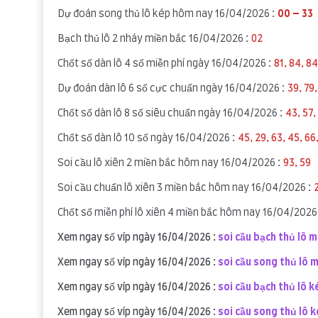
Dự đoán song thủ lô kép hôm nay 16/04/2026 :
00 – 33
Bạch thủ lô 2 nháy miền bắc 16/04/2026 :
02
Chốt số dàn lô 4 số miễn phí ngày 16/04/2026 :
81, 84, 84
Dự đoán dàn lô 6 số cực chuẩn ngày 16/04/2026 :
39, 79,
Chốt số dàn lô 8 số siêu chuẩn ngày 16/04/2026 :
43, 57,
Chốt số dàn lô 10 số ngày 16/04/2026 :
45, 29, 63, 45, 66
Soi cầu lô xiên 2 miền bắc hôm nay 16/04/2026 :
93, 59
Soi cầu chuẩn lô xiên 3 miền bắc hôm nay 16/04/2026 :
2
Chốt số miễn phí lô xiên 4 miền bắc hôm nay 16/04/2026
Xem ngay số víp ngày 16/04/2026 :
soi cầu bạch thủ lô 
Xem ngay số víp ngày 16/04/2026 :
soi cầu song thủ lô 
Xem ngay số víp ngày 16/04/2026 :
soi cầu bạch thủ lô 
Xem ngay số víp ngày 16/04/2026 :
soi cầu song thủ lô 