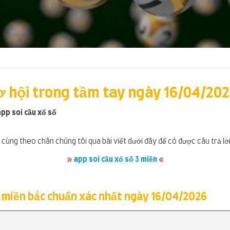
ơ hội trong tầm tay ngày 16/04/20
pp soi cầu xổ số
 cùng theo chân chúng tôi qua bài viết dưới đây để có được câu trả lờ
»
app soi cầu xổ số 3 miền
«
 miền bắc chuẩn xác nhất ngày 16/04/2026