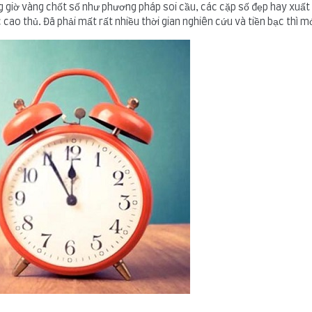
 giờ vàng chốt số như phương pháp soi cầu, các cặp số đẹp hay xuất 
cao thủ. Đã phải mất rất nhiều thời gian nghiên cứu và tiền bạc thì mớ