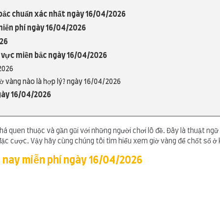
bắc chuẩn xác nhất ngày 16/04/2026
miễn phí ngày 16/04/2026
026
u vực miền bắc ngày 16/04/2026
/2026
ờ vàng nào là hợp lý? ngày 16/04/2026
gày 16/04/2026
á quen thuộc và gần gũi với những người chơi lô đề. Đây là thuật ngữ 
 đặc cược. Vậy hãy cùng chúng tôi tìm hiểu xem giờ vàng để chốt số ở 
m nay miễn phí ngày 16/04/2026