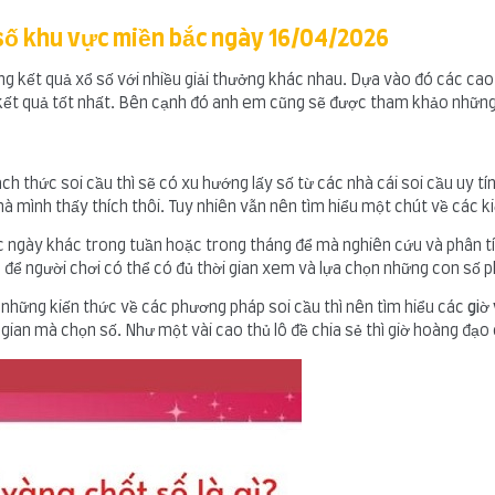
số khu vực miền bắc ngày 16/04/2026
g kết quả xổ số với nhiều giải thưởng khác nhau. Dựa vào đó các cao
ết quả tốt nhất. Bên cạnh đó anh em cũng sẽ được tham khảo những k
ch thức soi cầu thì sẽ có xu hướng lấy số từ các nhà cái soi cầu uy t
à mình thấy thích thôi. Tuy nhiên vẫn nên tìm hiểu một chút về các k
 ngày khác trong tuần hoặc trong tháng để mà nghiên cứu và phân tí
u để người chơi có thể có đủ thời gian xem và lựa chọn những con số p
 những kiến thức về các phương pháp soi cầu thì nên tìm hiểu các
giờ
ian mà chọn số. Như một vài cao thủ lô đề chia sẻ thì giờ hoàng đạo c