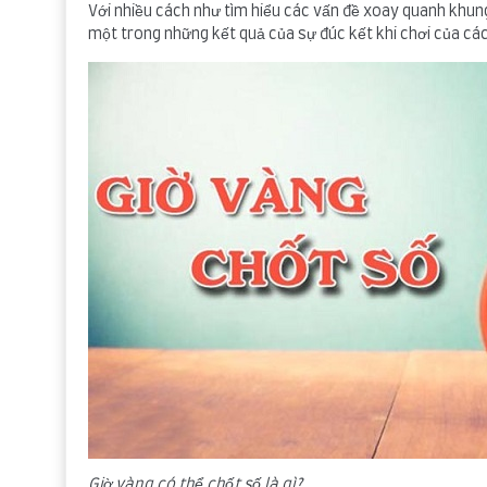
Với nhiều cách như tìm hiểu các vấn đề xoay quanh khung
một trong những kết quả của sự đúc kết khi chơi của các 
Giờ vàng có thể chốt số là gì?