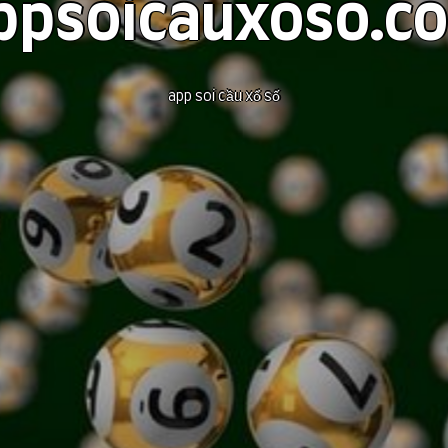
ppsoicauxoso.c
app soi cầu xổ số