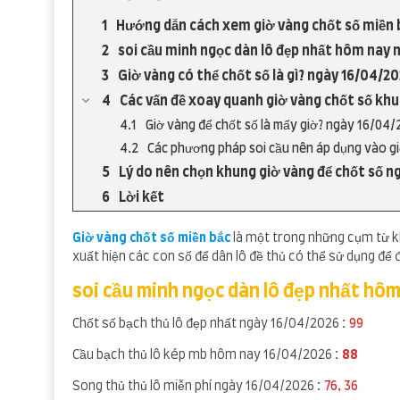
Hướng dẫn cách xem giờ vàng chốt số miền 
soi cầu minh ngọc dàn lô đẹp nhất hôm nay 
Giờ vàng có thể chốt số là gì? ngày 16/04/2
Các vấn đề xoay quanh giờ vàng chốt số kh
Giờ vàng để chốt số là mấy giờ? ngày 16/04
Các phương pháp soi cầu nên áp dụng vào gi
Lý do nên chọn khung giờ vàng để chốt số n
Lời kết
Giờ vàng chốt số miền bắc
là một trong những cụm từ kh
xuất hiện các con số để dân lô đề thủ có thể sử dụng để
soi cầu minh ngọc dàn lô đẹp nhất hô
Chốt số bạch thủ lô đẹp nhất ngày 16/04/2026 :
99
Cầu bạch thủ lô kép mb hôm nay 16/04/2026 :
88
Song thủ thủ lô miễn phí ngày 16/04/2026 :
76, 36