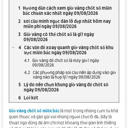
Hướng dẫn cách xem giờ vàng chốt số miền
bắc chuẩn xác nhất ngày 09/08/2026
soi cầu minh ngọc dàn lô đẹp nhất hôm nay
miễn phí ngày 09/08/2026
Giờ vàng có thể chốt số là gì? ngày
09/08/2026
Các vấn đề xoay quanh giờ vàng chốt số khu
vực miền bắc ngày 09/08/2026
Giờ vàng để chốt số là mấy giờ? ngày
09/08/2026
Các phương pháp soi cầu nên áp dụng vào giờ
vàng nào là hợp lý? ngày 09/08/2026
Lý do nên chọn khung giờ vàng để chốt số
ngày 09/08/2026
Lời kết
Giờ vàng chốt số miền bắc
là một trong những cụm từ khá
quen thuộc và gần gũi với những người chơi lô đề. Đây là
thuật ngữ dùng để ám chỉ một khoảng thời gian linh thiêng