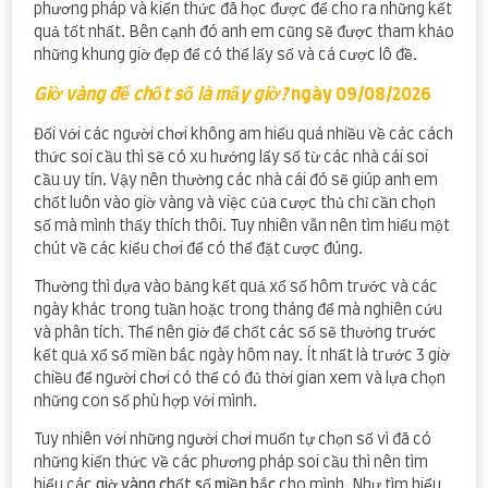
phương pháp và kiến thức đã học được để cho ra những kết
quả tốt nhất. Bên cạnh đó anh em cũng sẽ được tham khảo
những khung giờ đẹp để có thể lấy số và cá cược lô đề.
Giờ vàng để chốt số là mấy giờ?
ngày 09/08/2026
Đối với các người chơi không am hiểu quá nhiều về các cách
thức soi cầu thì sẽ có xu hướng lấy số từ các nhà cái soi
cầu uy tín. Vậy nên thường các nhà cái đó sẽ giúp anh em
chốt luôn vào giờ vàng và việc của cược thủ chỉ cần chọn
số mà mình thấy thích thôi. Tuy nhiên vẫn nên tìm hiểu một
chút về các kiểu chơi để có thể đặt cược đúng.
Thường thì dựa vào bảng kết quả xổ số hôm trước và các
ngày khác trong tuần hoặc trong tháng để mà nghiên cứu
và phân tích. Thế nên giờ để chốt các số sẽ thường trước
kết quả xổ số miền bắc ngày hôm nay. Ít nhất là trước 3 giờ
chiều để người chơi có thể có đủ thời gian xem và lựa chọn
những con số phù hợp với mình.
Tuy nhiên với những người chơi muốn tự chọn số vì đã có
những kiến thức về các phương pháp soi cầu thì nên tìm
hiểu các
giờ vàng chốt số miền bắc
cho mình. Như tìm hiểu