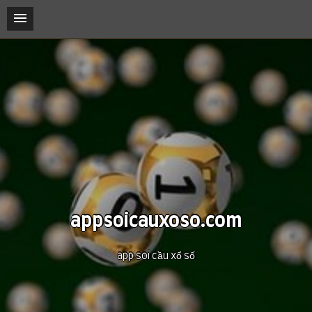
appsoicauxoso.com
app soi cầu xổ số