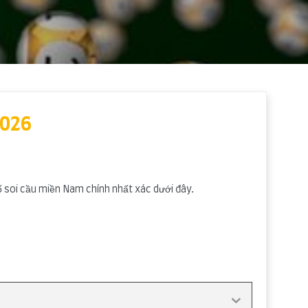
2026
 soi cầu miền Nam chính nhất xác dưới đây.