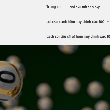
Trang chủ
soi cầu mb cao cấp
soi cầu xsmb hôm nay chính xác 100
cách soi cầu xổ số hôm nay chính xác 1