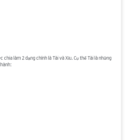
chia làm 2 dạng chính là Tài và Xỉu. Cụ thể Tài là những
thành: