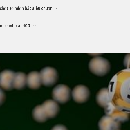
chốt số miền bắc siêu chuẩn
am chính xác 100