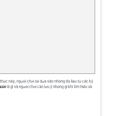
thức này, người chơi sẽ dựa vào những dữ liệu từ các kỳ
huẩn
là gì và người chơi cần lưu ý những gì khi tìm hiểu về