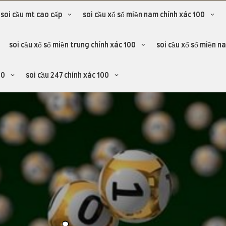
soi cầu mt cao cấp
soi cầu xổ số miền nam chính xác 100
soi cầu xổ số miền trung chính xác 100
soi cầu xổ số miền n
00
soi cầu 247 chính xác 100