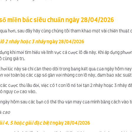
số miền bắc siêu chuẩn ngày 28/04/2026
u quả hơn, sau đây hãy cùng chúng tôi tham khảo một vài chiến thuật 
lô 2 nháy hoặc 3 nháy
ngày 28/04/2026
dụng khi mới tìm hiểu về lĩnh vực cá cược lô đề này. Khi áp dụng phươ
cùng giá trị.
chơi lúc này sẽ chỉ cần theo dõi trong bảng kết quả của ngày hôm nay
n với toàn bộ các cặp số gần với những con lô này, đảm bảo xác suất
các cược thủ lâu đời, việc có 1 con lô nổ tới tận 2 nháy hoặc 3 nháy đ
có nguy cơ cao vào.
 ngày hôm sau các bạn có thể thử vận may của mình bằng cách vào ti
uả cao
 4, 5 hoặc giải đặc biệt
ngày 28/04/2026