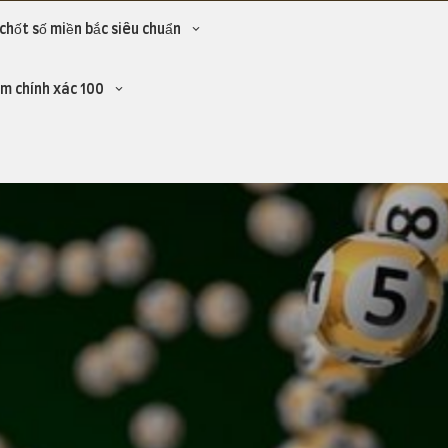
chốt số miền bắc siêu chuẩn
am chính xác 100