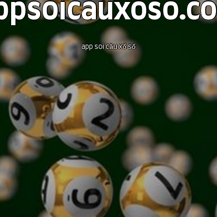
ppsoicauxoso.c
app soi cầu xổ số