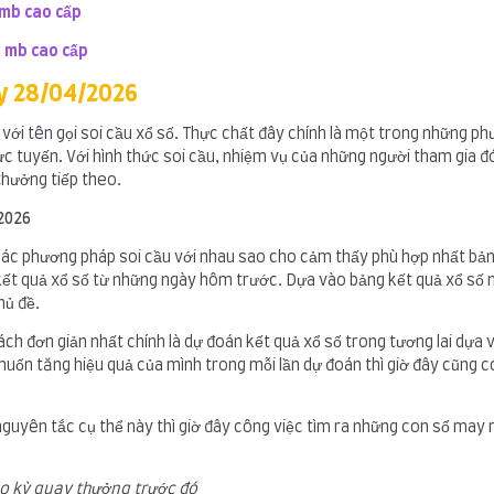
 mb cao cấp
n mb cao cấp
ày 28/04/2026
với tên gọi soi cầu xổ số. Thực chất đây chính là một trong những p
 trực tuyến. Với hình thức soi cầu, nhiệm vụ của những người tham gia đ
hưởng tiếp theo.
2026
 các phương pháp soi cầu với nhau sao cho cảm thấy phù hợp nhất bản
t quả xổ số từ những ngày hôm trước. Dựa vào bảng kết quả xổ số này
hủ đề.
ách đơn giản nhất chính là dự đoán kết quả xổ số trong tương lai dựa 
ốn tăng hiệu quả của mình trong mỗi lần dự đoán thì giờ đây cũng có
yên tắc cụ thể này thì giờ đây công việc tìm ra những con số may mắ
ào kỳ quay thưởng trước đó