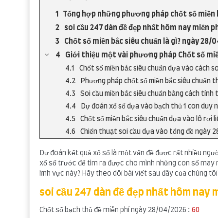
Tổng hợp những phương pháp chốt số miền 
soi cầu 247 dàn đề đẹp nhất hôm nay miễn p
Chốt số miền bắc siêu chuẩn là gì? ngày 28/
Giới thiệu một vài phương pháp Chốt số mi
Chốt số miền bắc siêu chuẩn dựa vào cách s
Phương pháp chốt số miền bắc siêu chuẩn the
Soi cầu miền bắc siêu chuẩn bằng cách tín
Dự đoán xổ số dựa vào bạch thủ 1 con duy
Chốt số miền bắc siêu chuẩn dựa vào lô rơi 
Chiến thuật soi cầu dựa vào tổng đề ngày 
Dự đoán kết quả xổ số là một vấn đề được rất nhiều ngườ
xổ số trước để tìm ra được cho mình những con số may 
lĩnh vực này? Hãy theo dõi bài viết sau đây của chúng tôi
soi cầu 247 dàn đề đẹp nhất hôm nay 
Chốt số bạch thủ đề miễn phí ngày 28/04/2026 :
60